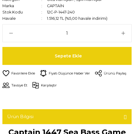
Marka
CAPTAİN
Stok Kodu
12C-P-1447-240
Havale
1.516,12 TL (%5,00 havale indirimi)
Sepete Ekle
Fiyatı Düşünce Haber Ver
Ürünü Paylaş
Tavsiye Et
Karşılaştır
Ürün Bilgisi
Captain 1447 Sea Bass Game