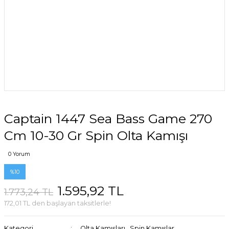
Captain 1447 Sea Bass Game 270
Cm 10-30 Gr Spin Olta Kamışı
0 Yorum
%10
1.595,92 TL
1.773,24 TL
172,01 TL den başlayan taksitlerle!
Kategori
Olta Kamışları
,
Spin Kamışlar