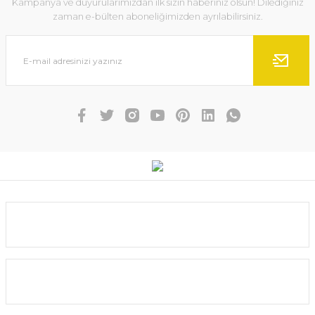
Kampanya ve duyurularımızdan ilk sizin haberiniz olsun! Dilediğiniz
Ürün fiyatı diğer sitelerden daha pahalı.
zaman e-bülten aboneliğimizden ayrılabilirsiniz.
Bu ürüne benzer farklı alternatifler olmalı.
Gönder
Shimano FX 4000 FC Spin Olta Makinesi
1.834,00 TL
1.650,60 TL
Kurumsal
SEPETE EKLE
Yardım
%10