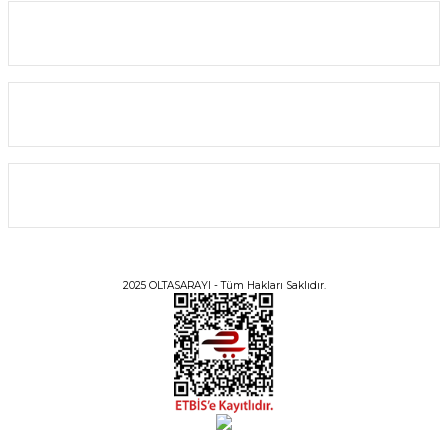
Alışveriş
Bilgi
Üyelik
2025 OLTASARAYI - Tüm Hakları Saklıdır.
Daiwa Exceler 23 LT 4000 C Spin Olta Makinesi
9.083,00 TL
8.174,70 TL