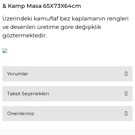
& Kamp Masa 65X73X64cm
Üzerindeki kamuflaf bez kaplamanın rengleri
ve desenleri üretime göre değişiklik
göztermektedir.
Yorumlar
Taksit Seçenekleri
Bu ürüne ilk yorumu siz yapın!
Önerileriniz
Yorum Yaz
Bu ürünün fiyat bilgisi, resim, ürün açıklamalarında ve diğer
konularda yetersiz gördüğünüz noktaları öneri formunu kullanarak