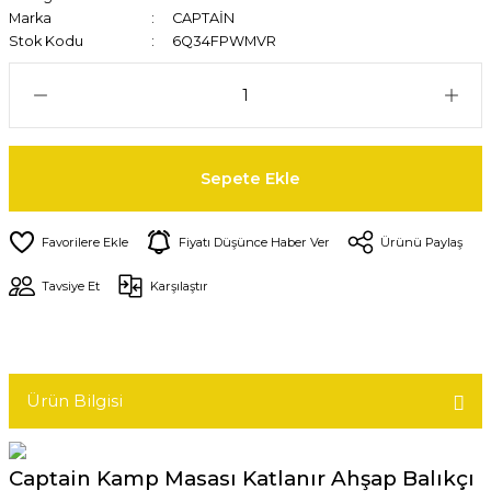
Marka
CAPTAİN
Stok Kodu
6Q34FPWMVR
Sepete Ekle
Fiyatı Düşünce Haber Ver
Ürünü Paylaş
Tavsiye Et
Karşılaştır
Ürün Bilgisi
Captain Kamp Masası Katlanır Ahşap Balıkçı