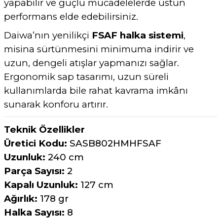
yapabilir ve güçlü mücadelelerde üstün
performans elde edebilirsiniz.
Daiwa’nın yenilikçi
FSAF halka sistemi
,
misina sürtünmesini minimuma indirir ve
uzun, dengeli atışlar yapmanızı sağlar.
Ergonomik sap tasarımı, uzun süreli
kullanımlarda bile rahat kavrama imkânı
sunarak konforu artırır.
Teknik Özellikler
Üretici Kodu:
SASB802HMHFSAF
Uzunluk:
240 cm
Parça Sayısı:
2
Kapalı Uzunluk:
127 cm
Ağırlık:
178 gr
Halka Sayısı:
8