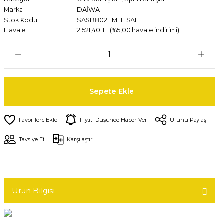
Marka
DAİWA
Stok Kodu
SASB802HMHFSAF
Havale
2.521,40 TL (%5,00 havale indirimi)
Sepete Ekle
Fiyatı Düşünce Haber Ver
Ürünü Paylaş
Tavsiye Et
Karşılaştır
Ürün Bilgisi