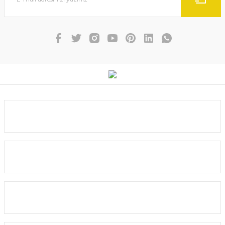
Ürün fiyatı diğer sitelerden daha pahalı.
Bu ürüne benzer farklı alternatifler olmalı.
Gönder
Kurumsal
Yardım
Alışveriş