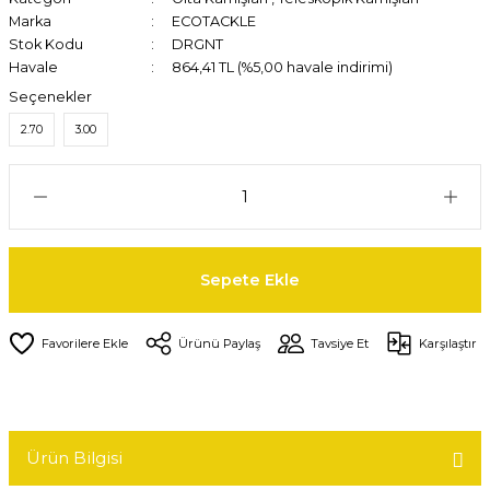
Marka
ECOTACKLE
Stok Kodu
DRGNT
Havale
864,41 TL (%5,00 havale indirimi)
Seçenekler
2.70
3.00
Sepete Ekle
Ürünü Paylaş
Tavsiye Et
Karşılaştır
Ürün Bilgisi