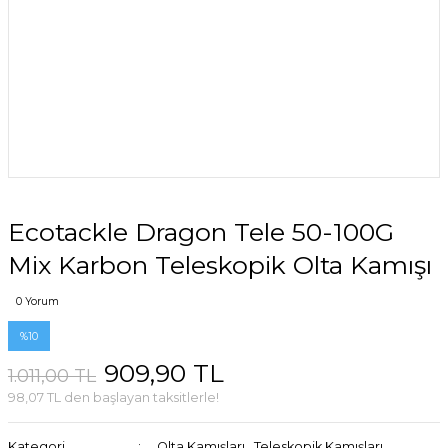
Ecotackle Dragon Tele 50-100G
Mix Karbon Teleskopik Olta Kamışı
0 Yorum
%10
909,90 TL
1.011,00 TL
98,07 TL den başlayan taksitlerle!
Kategori
Olta Kamışları
,
Teleskopik Kamışları