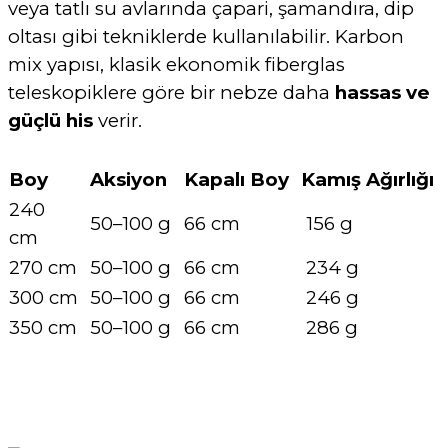
veya tatlı su avlarında çapari, şamandıra, dip
oltası gibi tekniklerde kullanılabilir. Karbon
mix yapısı, klasik ekonomik fiberglas
teleskopiklere göre bir nebze daha
hassas ve
güçlü his
verir.
Boy
Aksiyon
Kapalı Boy
Kamış Ağırlığı
240
50–100 g
66 cm
156 g
cm
270 cm
50–100 g
66 cm
234 g
300 cm
50–100 g
66 cm
246 g
350 cm
50–100 g
66 cm
286 g
Bu ürüne ilk yorumu siz yapın!