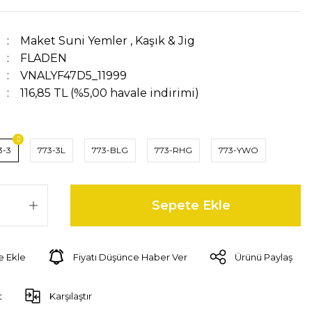
Maket Suni Yemler
,
Kaşık & Jig
FLADEN
VNALYF47D5_11999
116,85 TL (%5,00 havale indirimi)
3-3
773-3L
773-BLG
773-RHG
773-YWO
Sepete Ekle
Fiyatı Düşünce Haber Ver
Ürünü Paylaş
t
Karşılaştır