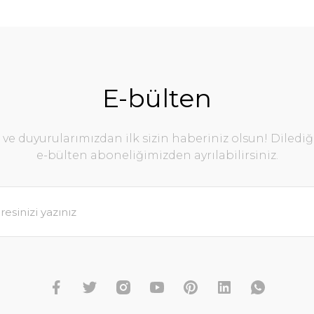
da yetersiz gördüğünüz noktaları öneri formunu kullanarak tarafımıza ile
Bu ürüne ilk yorumu siz yapın!
Yorum Yaz
E-bülten
e duyurularımızdan ilk sizin haberiniz olsun! Diledi
e-bülten aboneliğimizden ayrılabilirsiniz.
Gönder