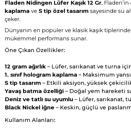
Fladen Nidingen Lüfer Kaşık 12 Gr
, Fladen’in
kaplama
ve
S tip özel tasarım
sayesinde su alt
çeker.
Dünyanın en popüler ve klasik kaşık tiplerinde
mükemmel performans sunar.
Öne Çıkan Özellikler:
12 gram ağırlık
– Lüfer, sarıkanat ve turna içi
1. sınıf hologram kaplama
– Maksimum yansı
S tip tasarım
– Etkili aksiyon, yüksek çekicili
Yavaş batma özelliği
– Doğal yem hareketi s
Deniz ve tatlı su uyumlu
– Lüfer, sarıkanat, tu
Black Nickel iğne
– Keskin, güçlü ve paslanm
Kullanım Alanları: