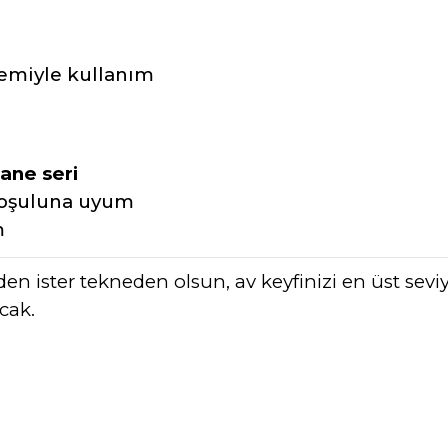
temiyle kullanım
ane seri
 koşuluna uyum
m
ilden ister tekneden olsun, av keyfinizi en üst sevi
cak.