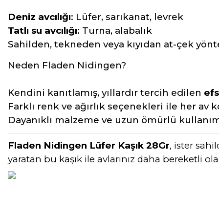
Deniz avcılığı
: Lüfer, sarıkanat, levrek
Tatlı su avcılığı
: Turna, alabalık
Sahilden, tekneden veya kıyıdan at-çek yön
Neden Fladen Nidingen?
Kendini kanıtlamış, yıllardır tercih edilen
efs
Farklı renk ve ağırlık seçenekleri ile her av
Dayanıklı malzeme ve uzun ömürlü kullanı
Fladen Nidingen Lüfer Kaşık 28Gr
, ister sah
yaratan bu kaşık ile avlarınız daha bereketli ola
Bu ürünün fiyat bilgisi, resim, ürün açıklamalarında ve diğer konular