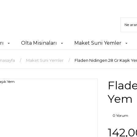
rı
Olta Misinaları
Maket Suni Yemler
nasayfa
Maket Suni Yemler
Fladen Nidingen 28 Gr Kaşık Y
Flade
Yem
0 Yorum
142,0