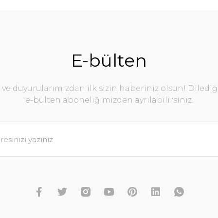
Bu ürüne ilk yorumu siz yapın!
Yorum Yaz
E-bülten
e duyurularımızdan ilk sizin haberiniz olsun! Diledi
e-bülten aboneliğimizden ayrılabilirsiniz.
Gönder