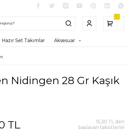
Hazır Set Takımlar
Aksesuar
em
n Nidingen 28 Gr Kaşık
0 TL
15,30 TL den
başlayan taksitlerle!