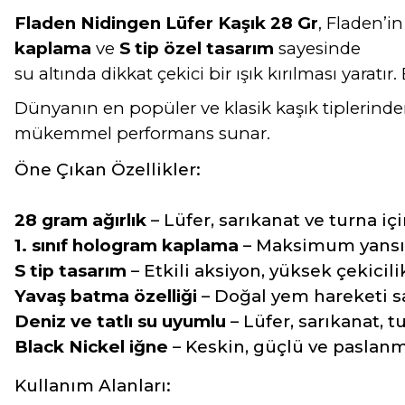
Fladen Nidingen Lüfer Kaşık 28 Gr
, Fladen’i
kaplama
ve
S tip özel tasarım
sayesinde
su altında dikkat çekici bir ışık kırılması yaratır
Dünyanın en popüler ve klasik kaşık tiplerinde
mükemmel performans sunar.
Öne Çıkan Özellikler:
28 gram ağırlık
– Lüfer, sarıkanat ve turna içi
1. sınıf hologram kaplama
– Maksimum yansı
S tip tasarım
– Etkili aksiyon, yüksek çekicili
Yavaş batma özelliği
– Doğal yem hareketi s
Deniz ve tatlı su uyumlu
– Lüfer, sarıkanat, tu
Black Nickel iğne
– Keskin, güçlü ve paslanm
Kullanım Alanları: