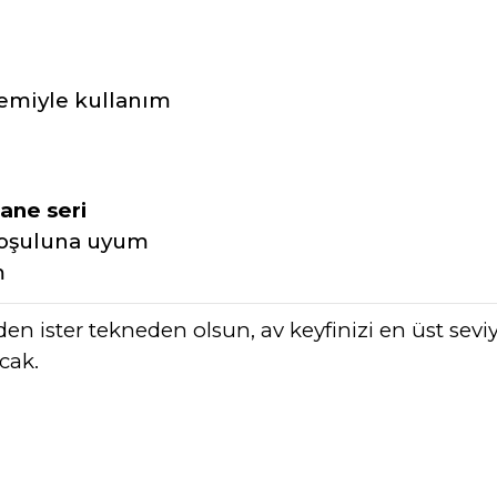
temiyle kullanım
ane seri
 koşuluna uyum
m
ilden ister tekneden olsun, av keyfinizi en üst sevi
cak.
da yetersiz gördüğünüz noktaları öneri formunu kullanarak tarafımıza ile