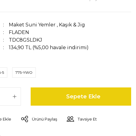
Maket Suni Yemler
,
Kaşık & Jig
FLADEN
TDC8GSLDKJ
134,90 TL (%5,00 havale indirimi)
5-5
775-YWO
Sepete Ekle
Ürünü Paylaş
Tavsiye Et