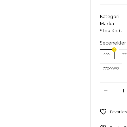
Kategori
Marka
Stok Kodu
Seçenekler
772-1
77
772-YWO