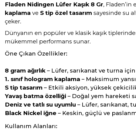
Fladen Nidingen Lüfer Kaşık 8 Gr
, Fladen’in 
kaplama
ve
S tip özel tasarım
sayesinde su alt
çeker.
Dünyanın en popüler ve klasik kaşık tiplerinde
mükemmel performans sunar.
Öne Çıkan Özellikler:
8 gram ağırlık
– Lüfer, sarıkanat ve turna için
1. sınıf hologram kaplama
– Maksimum yansı
S tip tasarım
– Etkili aksiyon, yüksek çekicili
Yavaş batma özelliği
– Doğal yem hareketi s
Deniz ve tatlı su uyumlu
– Lüfer, sarıkanat, tu
Black Nickel iğne
– Keskin, güçlü ve paslanm
Kullanım Alanları: