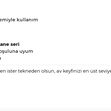
temiyle kullanım
ane seri
 koşuluna uyum
m
lden ister tekneden olsun, av keyfinizi en üst seviy
da yetersiz gördüğünüz noktaları öneri formunu kullanarak tarafımıza ile
Bu ürüne ilk yorumu siz yapın!