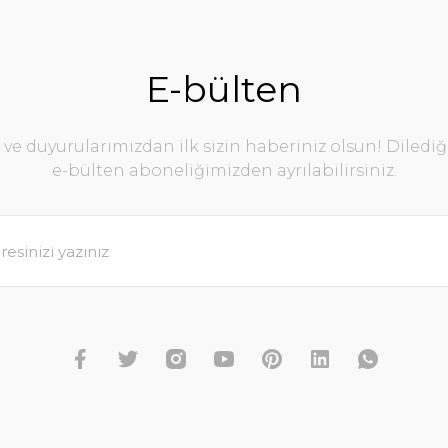
Yorum Yaz
E-bülten
e duyurularımızdan ilk sizin haberiniz olsun! Diledi
e-bülten aboneliğimizden ayrılabilirsiniz.
Gönder