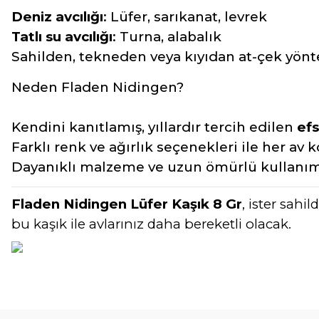
Deniz avcılığı
: Lüfer, sarıkanat, levrek
Tatlı su avcılığı
: Turna, alabalık
Sahilden, tekneden veya kıyıdan at-çek yön
Neden Fladen Nidingen?
Kendini kanıtlamış, yıllardır tercih edilen
efs
Farklı renk ve ağırlık seçenekleri ile her av
Dayanıklı malzeme ve uzun ömürlü kullanı
Fladen Nidingen Lüfer Kaşık 8 Gr
, ister sahi
bu kaşık ile avlarınız daha bereketli olacak.
Bu ürünün fiyat bilgisi, resim, ürün açıklamalarında ve diğer konular
Görüş ve önerileriniz için teşekkür ederiz.