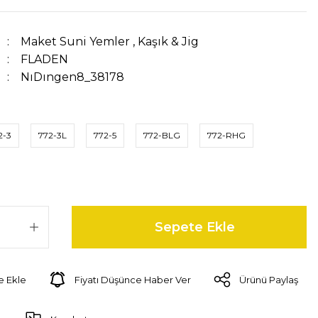
Maket Suni Yemler
,
Kaşık & Jig
FLADEN
NıDıngen8_38178
2-3
772-3L
772-5
772-BLG
772-RHG
Sepete Ekle
Fiyatı Düşünce Haber Ver
Ürünü Paylaş