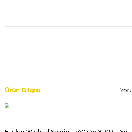
Ürün Bilgisi
Yor
Fladen Warbird Spining 240 Cm 8-32 Gr Spi