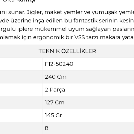
anı sunar. Jigler, maket yemler ve yumuşak yemleri
e üzerine inşa edilen bu fantastik serinin kesin
 örgülü iplere mükemmel uyum sağlayan paslanmaz
ak için ergonomik bir VSS tarzı makara yatağı
TEKNİK ÖZELLİKLER
F12-50240
240 Cm
2 Parça
127 Cm
145 Gr
8