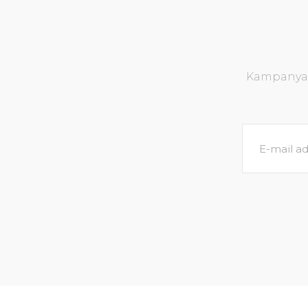
Kampanya v
Ryobi Sakai X 218 Cm 3-12 Gr Lrf Olta Kamışı
3.600,00 TL
4.000,00 TL