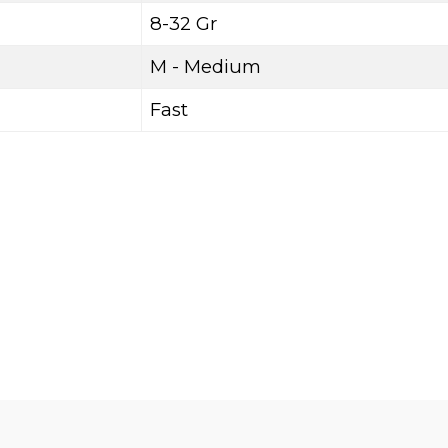
8-32 Gr
M - Medium
Fast
da yetersiz gördüğünüz noktaları öneri formunu kullanarak tarafımıza ile
Bu ürüne ilk yorumu siz yapın!
Yorum Yaz
%5
YENİ