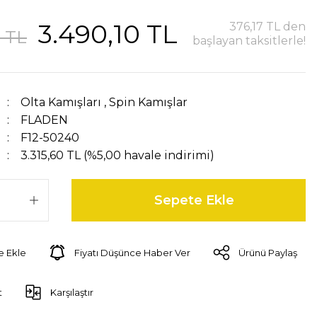
3.490,10 TL
376,17 TL den
0 TL
başlayan taksitlerle!
Olta Kamışları
,
Spin Kamışlar
FLADEN
F12-50240
3.315,60 TL (%5,00 havale indirimi)
Sepete Ekle
Fiyatı Düşünce Haber Ver
Ürünü Paylaş
t
Karşılaştır