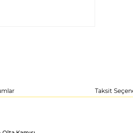
umlar
Taksit Seçen
n Olta Kamışı