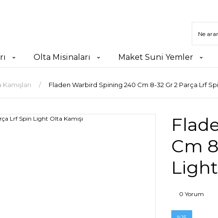
rı
Olta Misinaları
Maket Suni Yemler
 Kamışları
Fladen Warbird Spining 240 Cm 8-32 Gr 2 Parça Lrf Spi
Flad
Cm 8-
Light
0 Yorum
%15