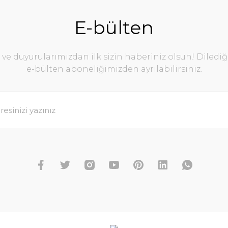
E-bülten
Gönder
e duyurularımızdan ilk sizin haberiniz olsun! Diledi
e-bülten aboneliğimizden ayrılabilirsiniz.