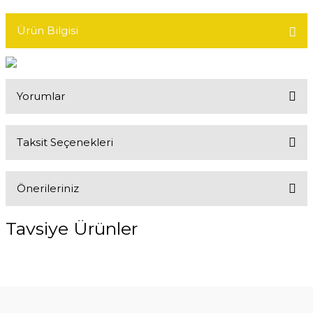
Ürün Bilgisi
Yorumlar
Taksit Seçenekleri
Bu ürüne ilk yorumu siz yapın!
Önerileriniz
Yorum Yaz
Bu ürünün fiyat bilgisi, resim, ürün açıklamalarında ve diğer
Tavsiye Ürünler
konularda yetersiz gördüğünüz noktaları öneri formunu kullanarak
tarafımıza iletebilirsiniz.
Görüş ve önerileriniz için teşekkür ederiz.
%10
Ürün resmi kalitesiz, bozuk veya görüntülenemiyor.