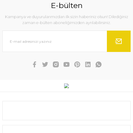
Ürün açıklamasında eksik bilgiler bulunuyor.
E-bülten
Ürün bilgilerinde hatalar bulunuyor.
Kampanya ve duyurularımızdan ilk sizin haberiniz olsun! Dilediğiniz
Ürün fiyatı diğer sitelerden daha pahalı.
zaman e-bülten aboneliğimizden ayrılabilirsiniz.
Bu ürüne benzer farklı alternatifler olmalı.
Gönder
Fudo Hooks 3000 Iser-Nk Iseama W İğne
100,00 TL
90,00 TL
Kurumsal
SEPETE EKLE