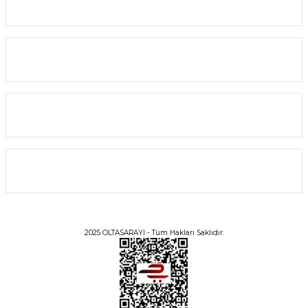
Yardım
%10
Alışveriş
Bilgi
Üyelik
2025 OLTASARAYI - Tüm Hakları Saklıdır.
Fudo Hooks 1101 CHNR-BN Chınu W Ring İğne