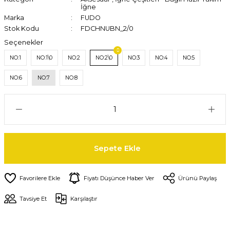
İğne
Marka
FUDO
Stok Kodu
FDCHNUBN_2/0
Seçenekler
NO:1
NO:1\0
NO:2
NO:2\0
NO:3
NO:4
NO:5
NO:6
NO:7
NO:8
Sepete Ekle
Fiyatı Düşünce Haber Ver
Ürünü Paylaş
Tavsiye Et
Karşılaştır