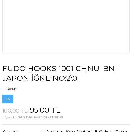
FUDO HOOKS 1001 CHNU-BN
JAPON İĞNE NO:2\0
0 Yorum
%5
95,00 TL
100,00 TL
10,24 TL den başlayan taksitlerle!
Kategori
Aksesuar
,
İğne Çeşitleri - Bağlı Hazır Takım