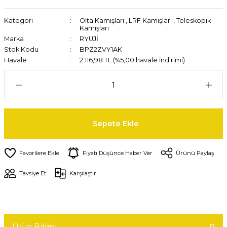
Kategori
Olta Kamışları
,
LRF Kamışları
,
Teleskopik
Kamışları
Marka
RYUJİ
Stok Kodu
BPZ2ZVY1AK
Havale
2.116,98 TL (%5,00 havale indirimi)
Sepete Ekle
Fiyatı Düşünce Haber Ver
Ürünü Paylaş
Tavsiye Et
Karşılaştır
Ürün Bilgisi