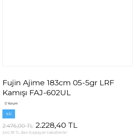
Fujin Ajime 183cm 05-5gr LRF
Kamışı FAJ-602UL
0 Yorum
%10
2.228,40 TL
2.476,00 TL
240,18 TL den başlayan taksitlerle!