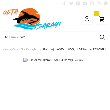
Anasayfa
Olta Kamışları
Fujin Ajime 183cm 05-5gr LRF Kamışı FAJ-602UL