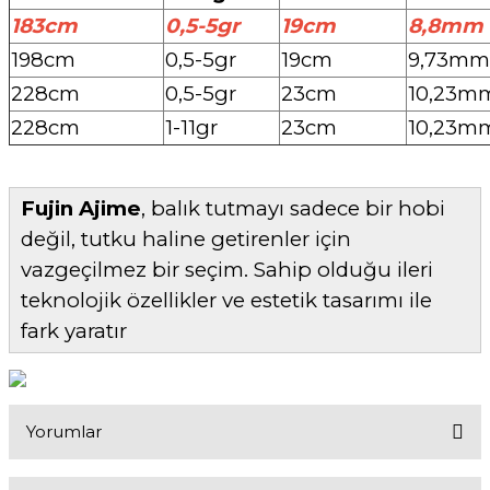
183cm
0,5-5gr
19cm
8,8mm
198cm
0,5-5gr
19cm
9,73mm
228cm
0,5-5gr
23cm
10,23m
228cm
1-11gr
23cm
10,23m
Fujin Ajime
, balık tutmayı sadece bir hobi
değil, tutku haline getirenler için
vazgeçilmez bir seçim. Sahip olduğu ileri
teknolojik özellikler ve estetik tasarımı ile
fark yaratır
Yorumlar