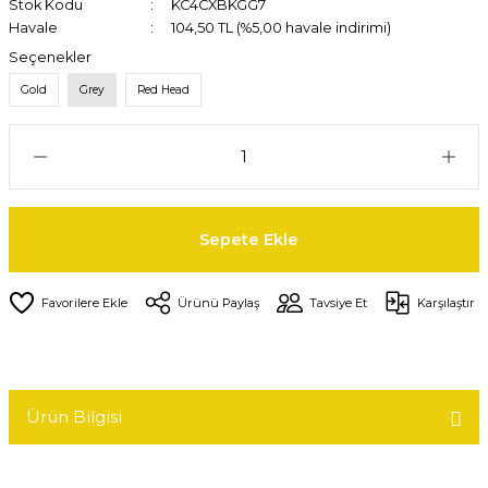
Stok Kodu
KC4CXBKGG7
Havale
104,50 TL (%5,00 havale indirimi)
Seçenekler
Gold
Grey
Red Head
Sepete Ekle
Ürünü Paylaş
Tavsiye Et
Karşılaştır
Ürün Bilgisi