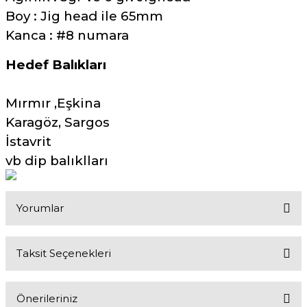
Boy : Jig head ile 65mm
Kanca : #8 numara
Hedef Balıkları
Mırmır ,Eşkina
Karagöz, Sargos
İstavrit
vb dip balıklları
Yorumlar
Taksit Seçenekleri
Bu ürüne ilk yorumu siz yapın!
Önerileriniz
Yorum Yaz