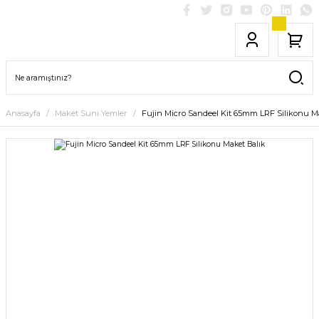
Anasayfa
Maket Suni Yemler
Fujin Micro Sandeel Kit 65mm LRF Silikonu M