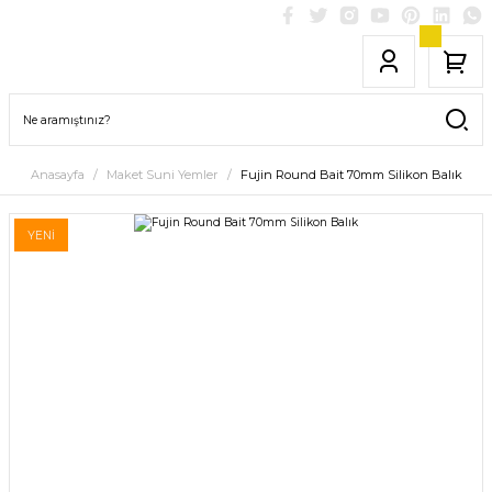
Anasayfa
Maket Suni Yemler
Fujin Round Bait 70mm Silikon Balık
YENİ