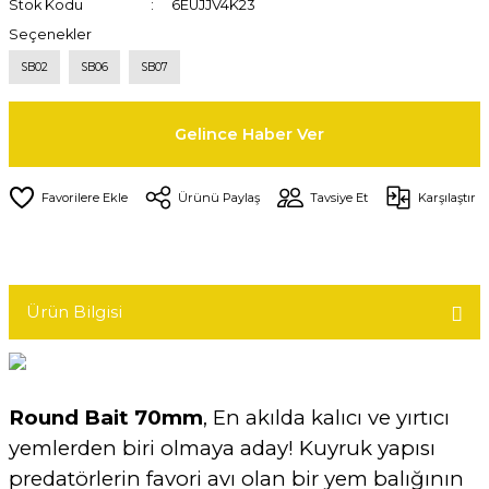
Stok Kodu
6EUJJV4K23
Seçenekler
SB02
SB06
SB07
Gelince Haber Ver
Ürünü Paylaş
Tavsiye Et
Karşılaştır
Ürün Bilgisi
Round Bait 70mm
, En akılda kalıcı ve yırtıcı
yemlerden biri olmaya aday! Kuyruk yapısı
predatörlerin favori avı olan bir yem balığının