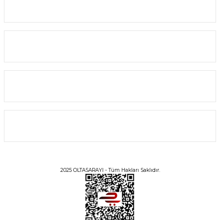
356,40 TL
Yardım
SEPETE EKLE
Alışveriş
%10
Bilgi
Üyelik
2025 OLTASARAYI - Tüm Hakları Saklıdır.