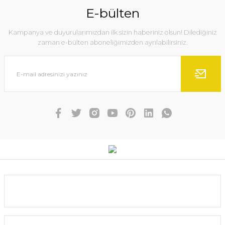
Ürün açıklamasında eksik bilgiler bulunuyor.
E-bülten
Ürün bilgilerinde hatalar bulunuyor.
Kampanya ve duyurularımızdan ilk sizin haberiniz olsun! Dilediğiniz
Ürün fiyatı diğer sitelerden daha pahalı.
zaman e-bülten aboneliğimizden ayrılabilirsiniz.
Bu ürüne benzer farklı alternatifler olmalı.
Gönder
Savage gear Sandeel Surf Walker 180 27g Sahte Balık
Kurumsal
396,00 TL