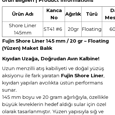
Ürün Bilgileri | Product Informations
Kanca
Da
Ürün Adı
Ağırlık
Türü
No
Mes
Shore Liner
ST41 #6
20gr
Floating
6
145mm
Fujin Shore Liner 145 mm / 20 gr – Floating
(Yüzen) Maket Balık
Kıyıdan Uzağa, Doğrudan Avın Kalbine!
Uzun menzilli atış kabiliyeti ve doğal yüzüş
aksiyonu ile fark yaratan
Fujin Shore Liner
,
kıyıdan yapılan avcılıkta üstün performans
sunar.
145 mm boyu ve 20 gram ağırlığıyla, özellikle
büyük levreklerin hedef aldığı sular için özel
olarak tasarlanmıştır. Yüzen yapısıyla sığ ve