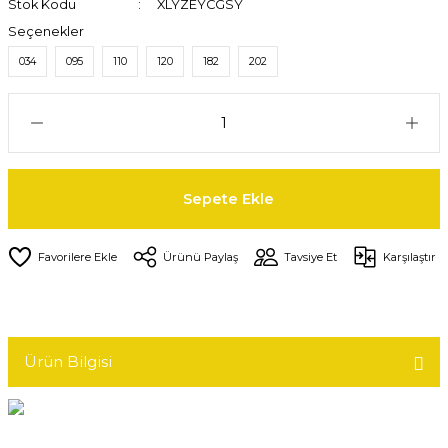
Stok Kodu
XLYZEYCGSY
Seçenekler
034
095
110
120
182
202
Sepete Ekle
Ürünü Paylaş
Tavsiye Et
Karşılaştır
Ürün Bilgisi