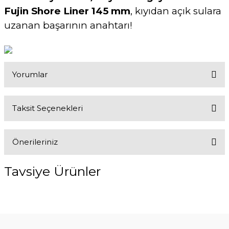
Fujin Shore Liner 145 mm
, kıyıdan açık sulara
uzanan başarının anahtarı!
Yorumlar
Taksit Seçenekleri
Bu ürüne ilk yorumu siz yapın!
Önerileriniz
Yorum Yaz
Bu ürünün fiyat bilgisi, resim, ürün açıklamalarında ve diğer
Tavsiye Ürünler
konularda yetersiz gördüğünüz noktaları öneri formunu kullanarak
tarafımıza iletebilirsiniz.
Görüş ve önerileriniz için teşekkür ederiz.
%10
Ürün resmi kalitesiz, bozuk veya görüntülenemiyor.