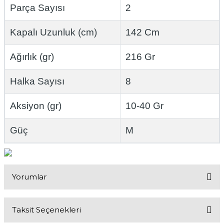
Parça Sayısı
2
Kapalı Uzunluk (cm)
142 Cm
Ağırlık (gr)
216 Gr
Halka Sayısı
8
Aksiyon (gr)
10-40 Gr
Güç
M
Yorumlar
Taksit Seçenekleri
Bu ürüne ilk yorumu siz yapın!