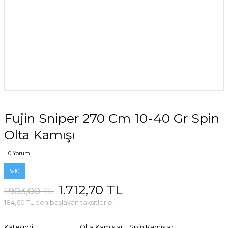
Fujin Sniper 270 Cm 10-40 Gr Spin
Olta Kamışı
0 Yorum
%10
1.712,70 TL
1.903,00 TL
184,60 TL den başlayan taksitlerle!
Kategori
Olta Kamışları
,
Spin Kamışlar