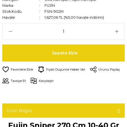
Marka
FUJİN
Stok Kodu
FSN-902M
Havale
1.627,06 TL (%5,00 havale indirimi)
Sepete Ekle
Fiyatı Düşünce Haber Ver
Ürünü Paylaş
Tavsiye Et
Karşılaştır
Ürün Bilgisi
Fujin Sniper 270 Cm 10-40 Gr