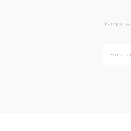
Ürün bilgilerinde hatalar bulunuyor.
Ürün fiyatı diğer sitelerden daha pahalı.
Kampanya v
Bu ürüne benzer farklı alternatifler olmalı.