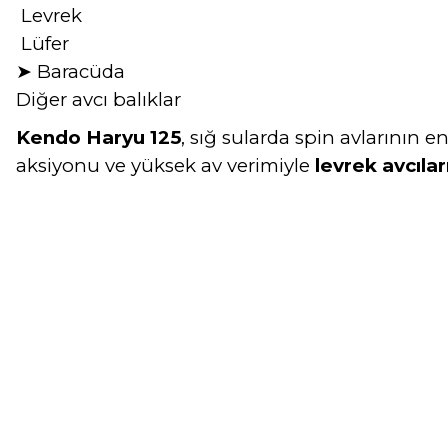
Levrek
L
ü
fer
Barac
ü
da
➤
Di
ğ
er avc
ı
bal
ı
klar
Kendo Haryu 125
, sığ sularda spin avlarının 
aksiyonu ve yüksek av verimiyle
levrek avcıla