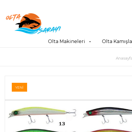
Olta Makineleri
Olta Kamışla
Anasayf
YENİ