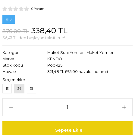
0 Yorum
%10
338,40 TL
376,00 TL
36,47 TL den başlayan taksitlerle!
Kategori
Maket Suni Yemler
,
Maket Yemler
Marka
KENDO
Stok Kodu
Pop-125
Havale
321,48 TL (%5,00 havale indirimi)
Seçenekler
13
24
31
Sepete Ekle