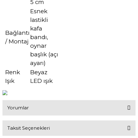
5 cm
Esnek
lastikli
kafa
Bağlantı
bandı,
/ Montaj
oynar
başlık (açı
ayarı)
Renk
Beyaz
Işık
LED ışık
Yorumlar
Taksit Seçenekleri
Bu ürüne ilk yorumu siz yapın!