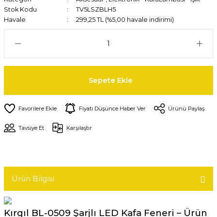
Stok Kodu
TV5LSZBLH5
Havale
299,25 TL (%5,00 havale indirimi)
Sepete Ekle
Fiyatı Düşünce Haber Ver
Ürünü Paylaş
Tavsiye Et
Karşılaştır
Ürün Bilgisi
Kırgıl BL-0509 Şarjlı LED Kafa Feneri – Ürün