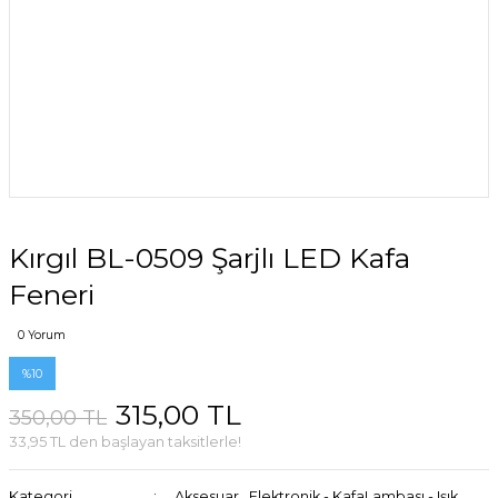
Kırgıl BL-0509 Şarjlı LED Kafa
Feneri
0 Yorum
%10
315,00 TL
350,00 TL
33,95 TL den başlayan taksitlerle!
Kategori
Aksesuar
,
Elektronik - KafaLambası - Işık