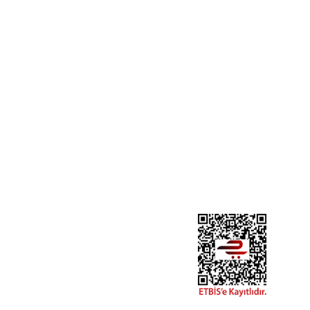
Satış Sözleşmesi
Blog
r
Gizlilik ve Güvenlik
Mağaza
İptal İade Şartları
İletişim
KVKK Bildirimi