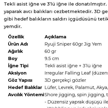
Tekli asist iğne ve 3’lü iğne ile donatılmıştı
yaparak avcı balıkları cezbetmektedir. 3D ger
gibi hedef balıkların saldırı içgüdüsünü tetikl
yemdir.
Özellik
Açıklama
Ürün Adı
Ryuji Sniper 60gr Jig Yem
Ağırlık
60 gr
Boy
9.5 cm
İğne Tipi
Tekli asist iğne + 3’lü iğne
Aksiyon
Irregular Falling Leaf (düze
Göz Yapısı
3D gerçekçi gözler
Hedef Balıklar
Lüfer, Levrek, Palamut, Akya
Avcılık Yöntemi
Shore jigging, spin jigging, 
- Düzensiz yaprak düşüşü ile