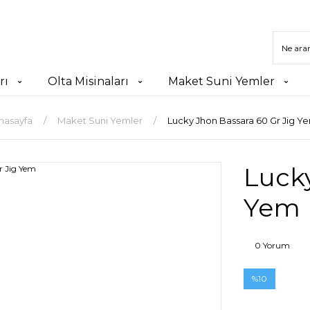
rı
Olta Misinaları
Maket Suni Yemler
nasayfa
Maket Suni Yemler
Lucky Jhon Bassara 60 Gr Jig Y
Lucky
Yem
0 Yorum
%10