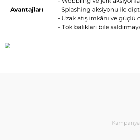
- Wobbling ve jerk aksiyonla
Avantajları
- Splashing aksiyonu ile dip
- Uzak atış imkânı ve güçlü 
- Tok balıkları bile saldırmay
Bu ürünün fiyat bilgisi, resim, ürün açıklamalarında ve diğer konular
Görüş ve önerileriniz için teşekkür ederiz.
Ürün resmi kalitesiz, bozuk veya görüntülenemiyor.
Ürün açıklamasında eksik bilgiler bulunuyor.
Ürün bilgilerinde hatalar bulunuyor.
Ürün fiyatı diğer sitelerden daha pahalı.
Kampanya v
Bu ürüne benzer farklı alternatifler olmalı.