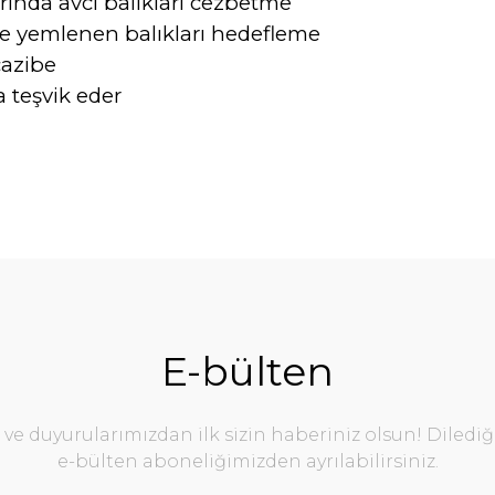
rında avcı balıkları cezbetme
te yemlenen balıkları hedefleme
cazibe
a teşvik eder
da yetersiz gördüğünüz noktaları öneri formunu kullanarak tarafımıza ile
Bu ürüne ilk yorumu siz yapın!
Yorum Yaz
E-bülten
e duyurularımızdan ilk sizin haberiniz olsun! Diledi
e-bülten aboneliğimizden ayrılabilirsiniz.