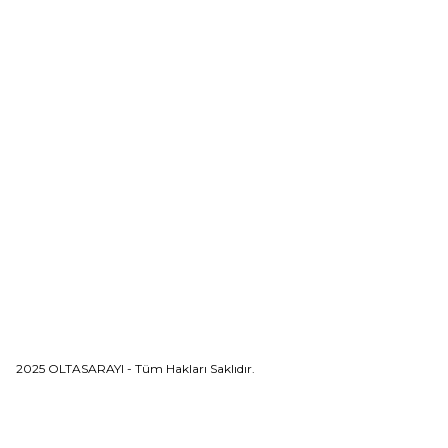
İletişim
Yardım Merkezi
Havale Bildirim Formu
Sık Sorulan Sorula
Sipariş Sorgula
Sipariş
Kargo Takibi
2025 OLTASARAYI - Tüm Hakları Saklıdır.