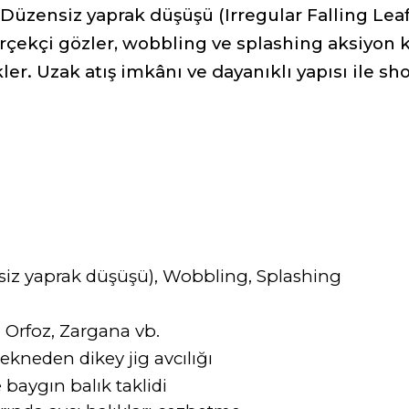
r. Düzensiz yaprak düşüşü (Irregular Falling Le
çekçi gözler, wobbling ve splashing aksiyon kab
er. Uzak atış imkânı ve dayanıklı yapısı ile shore
nsiz yaprak düşüşü), Wobbling, Splashing
, Orfoz, Zargana vb.
tekneden dikey jig avcılığı
 baygın balık taklidi