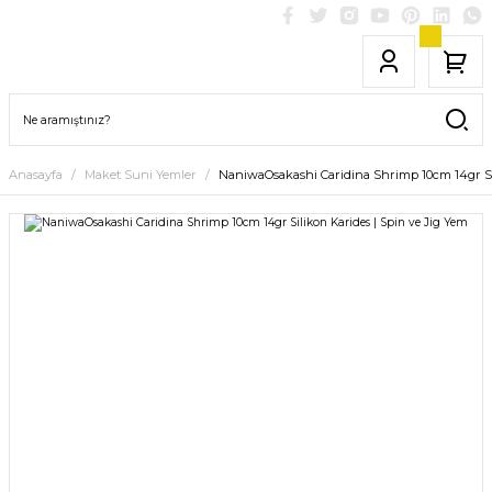
Anasayfa
Maket Suni Yemler
NaniwaOsakashi Caridina Shrimp 10cm 14gr Sil