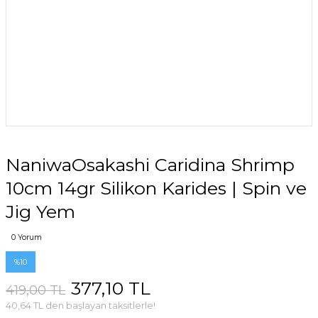
NaniwaOsakashi Caridina Shrimp
10cm 14gr Silikon Karides | Spin ve
Jig Yem
0 Yorum
%10
377,10 TL
419,00 TL
40,64 TL den başlayan taksitlerle!