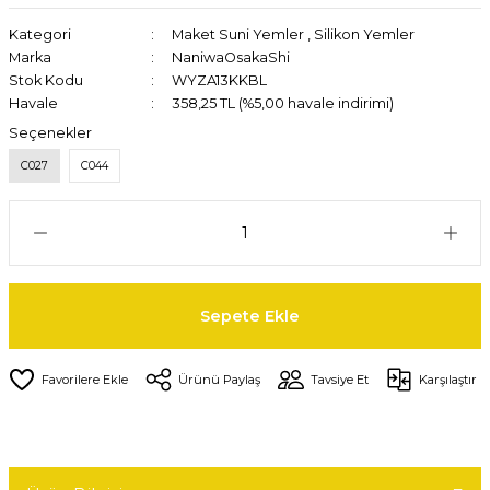
Kategori
Maket Suni Yemler
,
Silikon Yemler
Marka
NaniwaOsakaShi
Stok Kodu
WYZA13KKBL
Havale
358,25 TL (%5,00 havale indirimi)
Seçenekler
C027
C044
Sepete Ekle
Ürünü Paylaş
Tavsiye Et
Karşılaştır