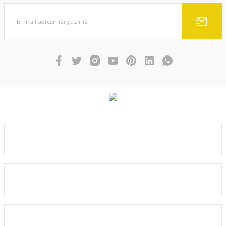
Ürün bilgilerinde hatalar bulunuyor.
Ürün fiyatı diğer sitelerden daha pahalı.
Bu ürüne benzer farklı alternatifler olmalı.
Gönder
Kurumsal
Yardım
Alışveriş