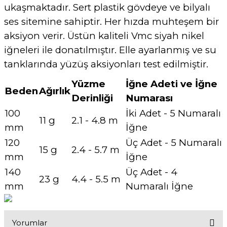
ukaşmaktadır. Sert plastik gövdeye ve bilyalı
ses sitemine sahiptir. Her hızda muhteşem bir
aksiyon verir. Üstün kaliteli Vmc siyah nikel
iğneleri ile donatılmıştır. Elle ayarlanmış ve su
tanklarında yüzüş aksiyonları test edilmiştir.
Yüzme
İğne Adeti ve İğne
Beden
Ağırlık
Derinliği
Numarası
100
İki Adet - 5 Numaralı
11 g
2.1 - 4.8 m
mm
İğne
120
Üç Adet - 5 Numaralı
15 g
2.4 - 5.7 m
mm
İğne
140
Üç Adet - 4
23 g
4.4 - 5.5 m
mm
Numaralı İğne
Yorumlar