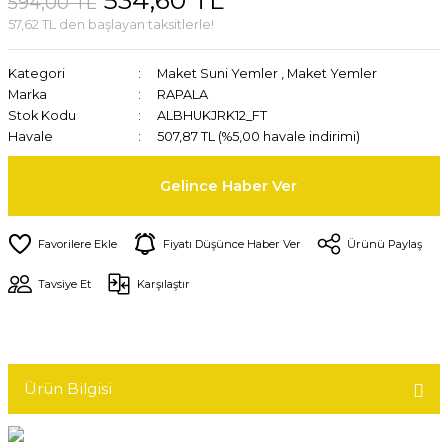
534,60 TL
594,00 TL
57,62 TL den başlayan taksitlerle!
Kategori
Maket Suni Yemler
,
Maket Yemler
Marka
RAPALA
Stok Kodu
ALBHUKJRK12_FT
Havale
507,87 TL (%5,00 havale indirimi)
Gelince Haber Ver
Fiyatı Düşünce Haber Ver
Ürünü Paylaş
Tavsiye Et
Karşılaştır
Ürün Bilgisi