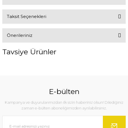
Taksit Seçenekleri
Bu ürüne ilk yorumu siz yapın!
Önerileriniz
Yorum Yaz
Bu ürünün fiyat bilgisi, resim, ürün açıklamalarında ve diğer
Tavsiye Ürünler
konularda yetersiz gördüğünüz noktaları öneri formunu kullanarak
tarafımıza iletebilirsiniz.
Görüş ve önerileriniz için teşekkür ederiz.
%10
Ürün resmi kalitesiz, bozuk veya görüntülenemiyor.
Ürün açıklamasında eksik bilgiler bulunuyor.
E-bülten
Ürün bilgilerinde hatalar bulunuyor.
Kampanya ve duyurularımızdan ilk sizin haberiniz olsun! Dilediğiniz
Ürün fiyatı diğer sitelerden daha pahalı.
zaman e-bülten aboneliğimizden ayrılabilirsiniz.
Bu ürüne benzer farklı alternatifler olmalı.