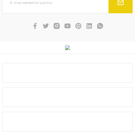
Ürün fiyatı diğer sitelerden daha pahalı.
Bu ürüne benzer farklı alternatifler olmalı.
Gönder
Kurumsal
Yardım
Alışveriş