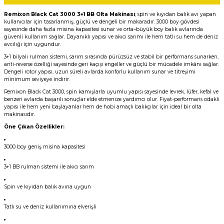
Remixon Black Cat 3000 3+1 BB Olta Makinası
, spin ve kıyıdan balık avı yapan
kullanıcılar için tasarlanmış, güçlü ve dengeli bir makaradır. 3000 boy gövdesi
sayesinde daha fazla misina kapasitesi sunar ve orta–büyük boy balık avlarında
güvenli kullanım sağlar. Dayanıklı yapısı ve akıcı sarımı ile hem tatlı su hem de deniz
avcılığı için uygundur.
3+1 bilyalı rulman sistemi, sarım sırasında pürüzsüz ve stabil bir performans sunarken,
anti-reverse özelliği sayesinde geri kaçışı engeller ve güçlü bir mücadele imkânı sağlar.
Dengeli rotor yapısı, uzun süreli avlarda konforlu kullanım sunar ve titreşimi
minimum seviyeye indirir.
Remixon Black Cat 3000, spin kamışlarla uyumlu yapısı sayesinde levrek, lüfer, kefal ve
benzeri avlarda başarılı sonuçlar elde etmenize yardımcı olur. Fiyat-performans odaklı
yapısı ile hem yeni başlayanlar hem de hobi amaçlı balıkçılar için ideal bir olta
makinasıdır.
Öne Çıkan Özellikler:
3000 boy geniş misina kapasitesi
3+1 BB rulman sistemi ile akıcı sarım
Spin ve kıyıdan balık avına uygun
Tatlı su ve deniz kullanımına elverişli