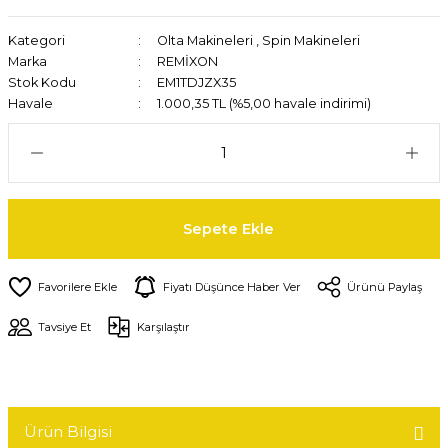
Kategori
Olta Makineleri
,
Spin Makineleri
Marka
REMİXON
Stok Kodu
EM1TDJZX35
Havale
1.000,35 TL (%5,00 havale indirimi)
Sepete Ekle
Fiyatı Düşünce Haber Ver
Ürünü Paylaş
Tavsiye Et
Karşılaştır
Ürün Bilgisi