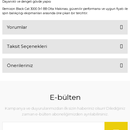
Dayanıklı ve dengeli gövde yapısı
Remixon Black Cat 3000 3+1 BB Olta Makinası, güvenilir performansı ve uygun fiyatı ile
spin balıkçılığı ekipmanları arasında öne çıkan bir tercihtir.
Yorumlar
Taksit Seçenekleri
Bu ürüne ilk yorumu siz yapın!
Önerileriniz
Yorum Yaz
Bu ürünün fiyat bilgisi, resim, ürün açıklamalarında ve diğer
konularda yetersiz gördüğünüz noktaları öneri formunu kullanarak
tarafımıza iletebilirsiniz.
E-bülten
Görüş ve önerileriniz için teşekkür ederiz.
Kampanya ve duyurularımızdan ilk sizin haberiniz olsun! Dilediğiniz
Ürün resmi kalitesiz, bozuk veya görüntülenemiyor.
zaman e-bülten aboneliğimizden ayrılabilirsiniz.
Ürün açıklamasında eksik bilgiler bulunuyor.
Ürün bilgilerinde hatalar bulunuyor.