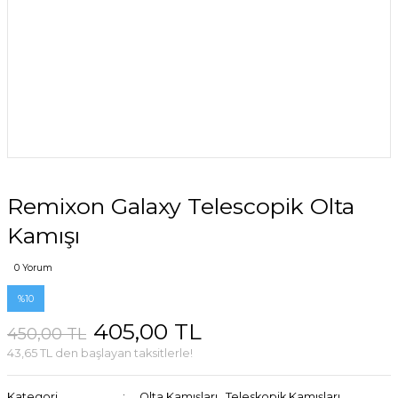
Remixon Galaxy Telescopik Olta
Kamışı
0 Yorum
%10
405,00 TL
450,00 TL
43,65 TL den başlayan taksitlerle!
Kategori
Olta Kamışları
,
Teleskopik Kamışları