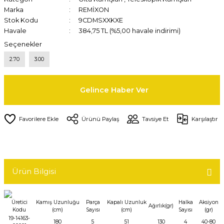
Marka
REMİXON
Stok Kodu
9CDMSXXKXE
Havale
384,75 TL (%5,00 havale indirimi)
Seçenekler
2.70
3.00
Gelince Haber Ver
Ürünü Paylaş
Tavsiye Et
Karşılaştır
Ürün Bilgisi
Üretici
Kamış Uzunluğu
Parça
Kapalı Uzunluk
Halka
Aksiyon
Ağırlık(gr)
Kodu
(cm)
Sayısı
(cm)
Sayısı
(gr)
19-14163-
180
5
51
130
4
40-80