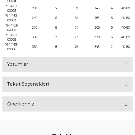
00001
19-14163-
210
5
59
145
4
40-80
00002
19-14163-
240
6
61
185
5
40-80
00003
19-14163-
270
6
71
205
5
40-80
00004
19-14163-
300
7
73
270
6
40-80
00005
19-14163-
360
8
75
345
7
40-80
00006
Yorumlar
Taksit Seçenekleri
Bu ürüne ilk yorumu siz yapın!
Önerileriniz
Yorum Yaz
Bu ürünün fiyat bilgisi, resim, ürün açıklamalarında ve diğer
konularda yetersiz gördüğünüz noktaları öneri formunu kullanarak
tarafımıza iletebilirsiniz.