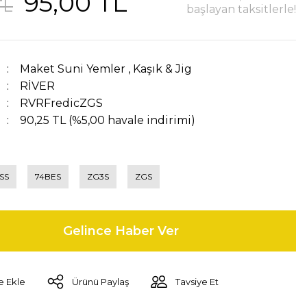
95,00 TL
TL
başlayan taksitlerle!
Maket Suni Yemler
,
Kaşık & Jig
RİVER
RVRFredicZGS
90,25 TL (%5,00 havale indirimi)
SS
74BES
ZG3S
ZGS
Gelince Haber Ver
Ürünü Paylaş
Tavsiye Et