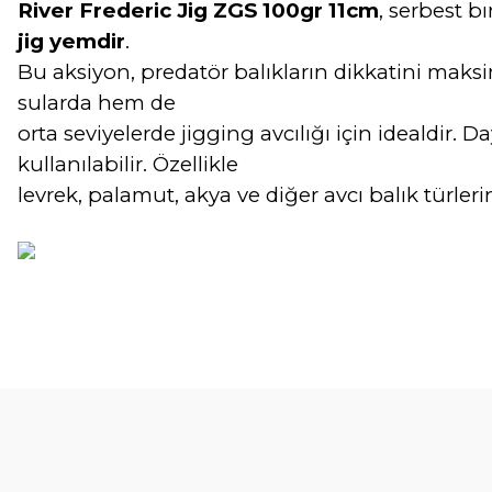
River Frederic Jig ZGS 100gr 11cm
, serbest b
jig yemdir
.
Bu aksiyon, predatör balıkların dikkatini maksi
sularda hem de
orta seviyelerde jigging avcılığı için idealdir
kullanılabilir. Özellikle
levrek, palamut, akya ve diğer avcı balık türle
Bu ürünün fiyat bilgisi, resim, ürün açıklamalarında ve diğer konular
Görüş ve önerileriniz için teşekkür ederiz.
Ürün resmi kalitesiz, bozuk veya görüntülenemiyor.
Ürün açıklamasında eksik bilgiler bulunuyor.