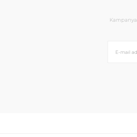
Ürün bilgilerinde hatalar bulunuyor.
Ürün fiyatı diğer sitelerden daha pahalı.
Kampanya v
Bu ürüne benzer farklı alternatifler olmalı.