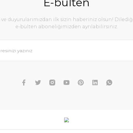
E-bülten
e duyurularımızdan ilk sizin haberiniz olsun! Diledi
e-bülten aboneliğimizden ayrılabilirsiniz.
Gönder