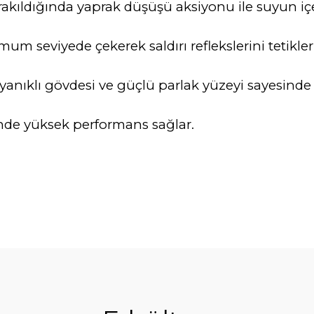
ırakıldığında yaprak düşüşü aksiyonu ile suyun i
mum seviyede çekerek saldırı reflekslerini tetikle
. Dayanıklı gövdesi ve güçlü parlak yüzeyi sayesi
rinde yüksek performans sağlar.
da yetersiz gördüğünüz noktaları öneri formunu kullanarak tarafımıza ile
Bu ürüne ilk yorumu siz yapın!
Yorum Yaz