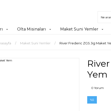
rı
Olta Misinaları
Maket Suni Yemler
nasayfa
Maket Suni Yemler
River Frederic ZGS Jig Maket Y
River
Yem
0 Yorum
%5