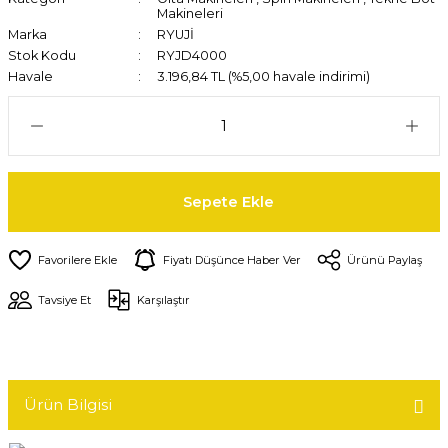
Makineleri
Marka
RYUJİ
Stok Kodu
RYJD4000
Havale
3.196,84 TL (%5,00 havale indirimi)
Sepete Ekle
Fiyatı Düşünce Haber Ver
Ürünü Paylaş
Tavsiye Et
Karşılaştır
Ürün Bilgisi