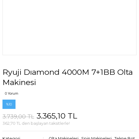
Ryuji Dıamond 4000M 7+1BB Olta
Makinesi
0 Yorum
%10
3.365,10 TL
3.739,00 TL
362,70 TL den başlayan taksitlerle!
Kategori
Olta Makineleri
,
Spin Makineleri
,
Tekne Bot