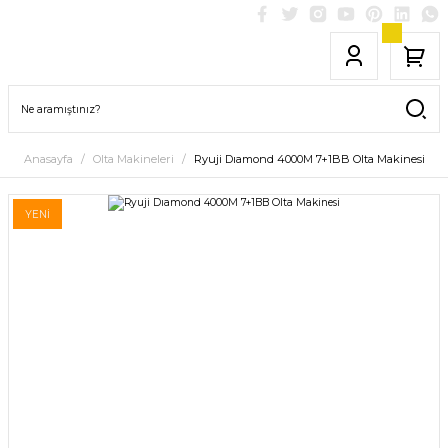
Anasayfa
Olta Makineleri
Ryuji Dıamond 4000M 7+1BB Olta Makinesi
YENİ