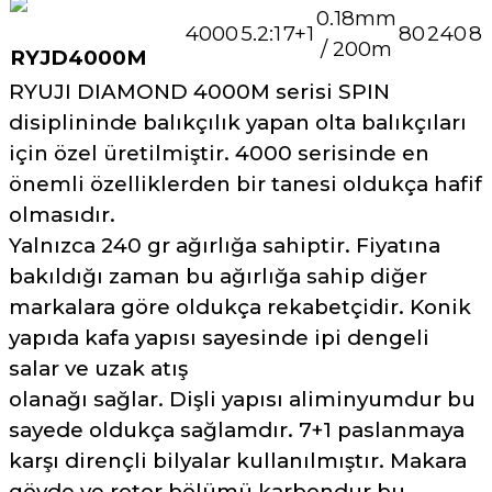
0.18mm
4000
5.2:1
7+1
80
240
8
/ 200m
RYJD4000M
RYUJI DIAMOND 4000M serisi SPIN
disiplininde balıkçılık yapan olta balıkçıları
için özel üretilmiştir. 4000 serisinde en
önemli özelliklerden bir tanesi oldukça hafif
olmasıdır.
Yalnızca 240 gr ağırlığa sahiptir. Fiyatına
bakıldığı zaman bu ağırlığa sahip diğer
markalara göre oldukça rekabetçidir. Konik
yapıda kafa yapısı sayesinde ipi dengeli
salar ve uzak atış
olanağı sağlar. Dişli yapısı aliminyumdur bu
sayede oldukça sağlamdır. 7+1 paslanmaya
karşı dirençli bilyalar kullanılmıştır. Makara
gövde ve rotor bölümü karbondur bu