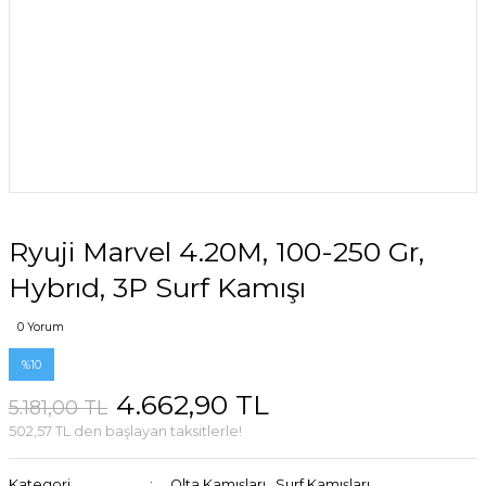
Ryuji Marvel 4.20M, 100-250 Gr,
Hybrıd, 3P Surf Kamışı
0 Yorum
%10
4.662,90 TL
5.181,00 TL
502,57 TL den başlayan taksitlerle!
Kategori
Olta Kamışları
,
Surf Kamışları