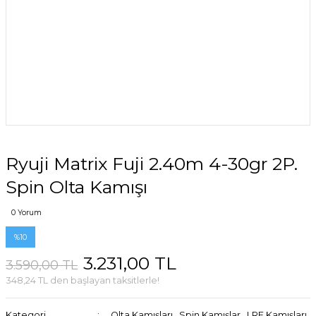
Ryuji Matrix Fuji 2.40m 4-30gr 2P.
Spin Olta Kamışı
0 Yorum
%10
3.231,00 TL
3.590,00 TL
348,24 TL den başlayan taksitlerle!
Kategori
Olta Kamışları
,
Spin Kamışlar
,
LRF Kamışları