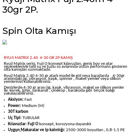
30gr 2P.
Spin Olta Kamışı
RYUJI MATRIX 2.40
4-30 GR 2P KAMIŞ
Ryuji Matrix serisi, Fuji O konsept kılavuzları, geniş boy ve atar
seçenekleriyle tatlı su ve tuzlu su avlarında üstün performans gösteren
olta kamışları sunmaktadır.
Ryuji Matrix 2.40 4-30 gr atarlı model ile göl veya barajlarda
4-30gr
arasındaki jig, vibrasyon, kaşık, spinner , maket yemler veya silikon
yemlerinizi kullanabilirsiniz.
Denizlerde 4-30 gr arası jig, kaşık, vibrasyon, maket ve silikon yemler
ile
levrek, lüfer, sarıkanat , çinekop , baraküda gibi
birçok balığı
yakalayabilirsiniz.
Aksiyon:
Fast
Power:
Medium (M)
30T karbon
Uç Tipi:
TUBULAR
Kılavuzlar
:
Fuji O
konsept, korozyona dayanıklı
Uygun Makaralar ve ip kalınlığı:
2500-3000 boyutları , 0.8-1.5 PE