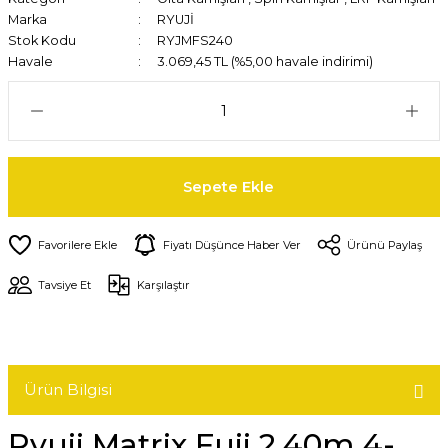
Marka
RYUJİ
Stok Kodu
RYJMFS240
Havale
3.069,45 TL (%5,00 havale indirimi)
Sepete Ekle
Fiyatı Düşünce Haber Ver
Ürünü Paylaş
Tavsiye Et
Karşılaştır
Ürün Bilgisi
Ryuji Matrix Fuji 2.40m 4-