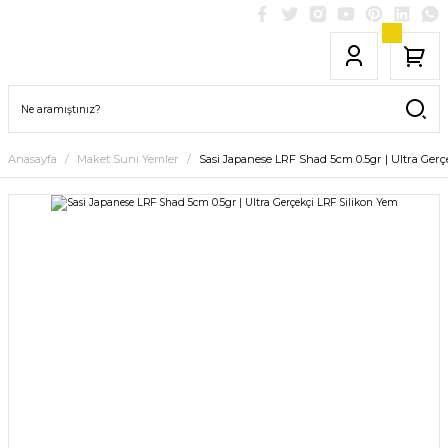
Anasayfa
Maket Suni Yemler
Sasi Japanese LRF Shad 5cm 0.5gr | Ultra Gerç