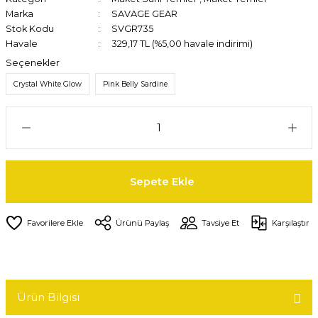
Marka
SAVAGE GEAR
Stok Kodu
SVGR735
Havale
329,17 TL (%5,00 havale indirimi)
Seçenekler
Crystal White Glow
Pink Belly Sardine
Sepete Ekle
Ürünü Paylaş
Tavsiye Et
Karşılaştır
Ürün Bilgisi