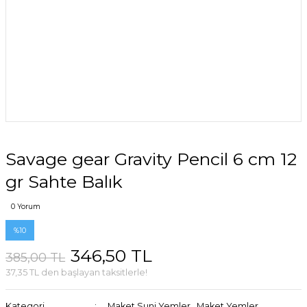
Savage gear Gravity Pencil 6 cm 12
gr Sahte Balık
0 Yorum
%10
346,50 TL
385,00 TL
37,35 TL den başlayan taksitlerle!
Kategori
Maket Suni Yemler
,
Maket Yemler