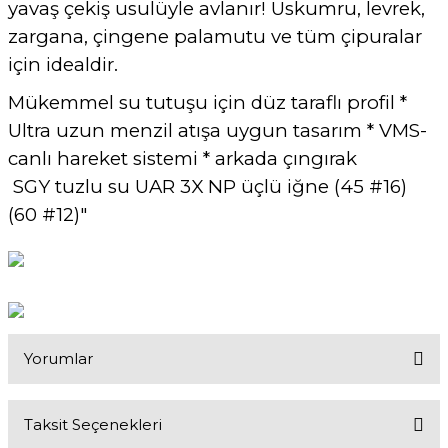
yavaş çekiş usulüyle avlanır! Uskumru, levrek,
zargana, çingene palamutu ve tüm çipuralar
için idealdir.
Mükemmel su tutuşu için düz taraflı profil *
Ultra uzun menzil atışa uygun tasarım * VMS-
canlı hareket sistemi * arkada çıngırak
SGY tuzlu su UAR 3X NP üçlü iğne (45 #16)
(60 #12)"
Yorumlar
Taksit Seçenekleri
Bu ürüne ilk yorumu siz yapın!