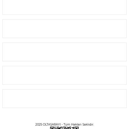
Kurumsal
Yardım
Alışveriş
Bilgi
Üyelik
2025 OLTASARAYI - Tüm Hakları Saklıdır.