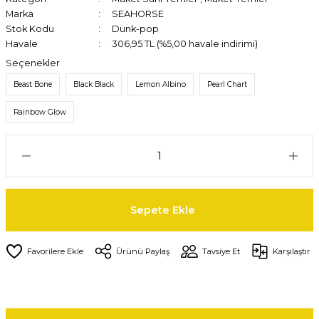
Marka
SEAHORSE
Stok Kodu
Dunk-pop
Havale
306,95 TL (%5,00 havale indirimi)
Seçenekler
Beast Bone
Black Black
Lemon Albino
Pearl Chart
Rainbow Glow
Sepete Ekle
Ürünü Paylaş
Tavsiye Et
Karşılaştır