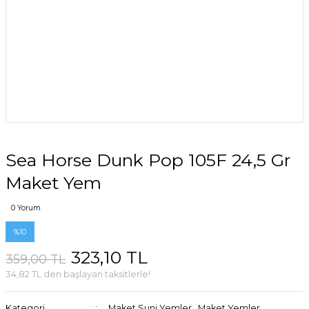
Sea Horse Dunk Pop 105F 24,5 Gr
Maket Yem
0 Yorum
%10
323,10 TL
359,00 TL
34,82 TL den başlayan taksitlerle!
Kategori
Maket Suni Yemler
,
Maket Yemler