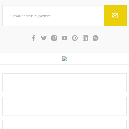
Ürün açıklamasında eksik bilgiler bulunuyor.
Ürün bilgilerinde hatalar bulunuyor.
Ürün fiyatı diğer sitelerden daha pahalı.
Bu ürüne benzer farklı alternatifler olmalı.
Gönder
Kurumsal
Yardım