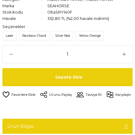
Marka
SEAHORSE
Stok Kodu
OltaSRY140F
Havale
352,80 TL (%2,00 havale indirimi)
Seçenekler
Laser
Rainbow Chard
Silver Red
Yellow Orange
Sepete Ekle
Ürünü Paylaş
Tavsiye Et
Karşılaştır
Ürün Bilgisi