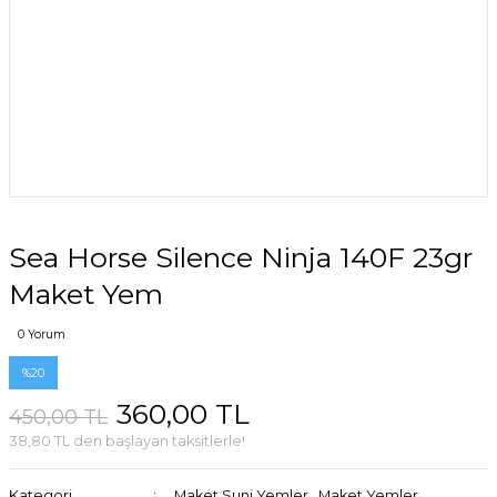
Sea Horse Silence Ninja 140F 23gr
Maket Yem
0 Yorum
%20
360,00 TL
450,00 TL
38,80 TL den başlayan taksitlerle!
Kategori
Maket Suni Yemler
,
Maket Yemler