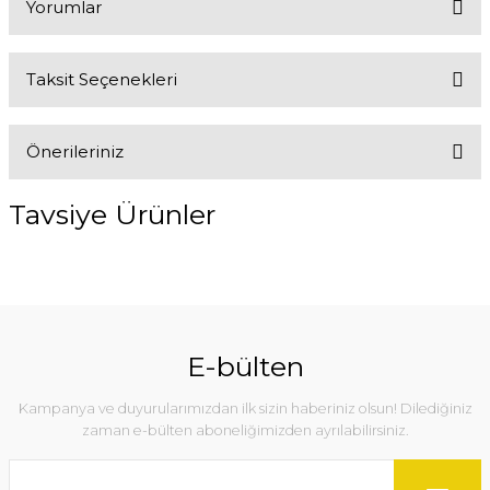
Yorumlar
Taksit Seçenekleri
Bu ürüne ilk yorumu siz yapın!
Önerileriniz
Yorum Yaz
Bu ürünün fiyat bilgisi, resim, ürün açıklamalarında ve diğer
Tavsiye Ürünler
konularda yetersiz gördüğünüz noktaları öneri formunu kullanarak
tarafımıza iletebilirsiniz.
Görüş ve önerileriniz için teşekkür ederiz.
%10
Ürün resmi kalitesiz, bozuk veya görüntülenemiyor.
Ürün açıklamasında eksik bilgiler bulunuyor.
E-bülten
Ürün bilgilerinde hatalar bulunuyor.
Kampanya ve duyurularımızdan ilk sizin haberiniz olsun! Dilediğiniz
Ürün fiyatı diğer sitelerden daha pahalı.
zaman e-bülten aboneliğimizden ayrılabilirsiniz.
Bu ürüne benzer farklı alternatifler olmalı.