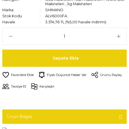
Makineleri
,
Jig Makineleri
Marka
SHIMANO
Stok Kodu
ALV6000FA
Havale
3.574,76 TL (%5,00 havale indirimi)
Sepete Ekle
Fiyatı Düşünce Haber Ver
Ürünü Paylaş
Tavsiye Et
Karşılaştır
Ürün Bilgisi