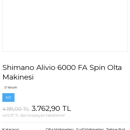
Shimano Alivio 6000 FA Spin Olta
Makinesi
0 Yorum
%10
3.762,90 TL
4.181,00 TL
405,57 TL den başlayan taksitlerle!
Kategori
Olta Makineleri
,
Surf Makineleri
,
Tekne Bot