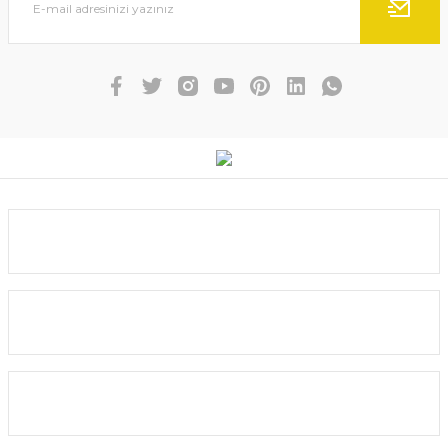
Gönder
Shimano Sienna 2000 FG SPİN LRF Olta Makinesi
Kurumsal
2.920,00 TL
2.628,00 TL
Yardım
SEPETE EKLE
Alışveriş
%10
YENİ