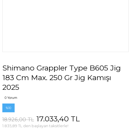
Shimano Grappler Type B605 Jig
183 Cm Max. 250 Gr Jig Kamışı
2025
0 Yorum
%10
17.033,40 TL
18.926,00 TL
1.835,89 TL den başlayan taksitlerle!