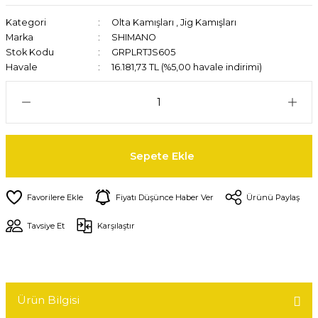
Kategori
Olta Kamışları
,
Jig Kamışları
Marka
SHIMANO
Stok Kodu
GRPLRTJS605
Havale
16.181,73 TL (%5,00 havale indirimi)
Sepete Ekle
Fiyatı Düşünce Haber Ver
Ürünü Paylaş
Tavsiye Et
Karşılaştır
Ürün Bilgisi