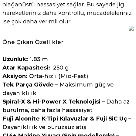
olağanüstü hassasiyet sağlar. Bu sayede jig
hareketleriniz daha kontrollü, mücadeleleriniz
ise çok daha verimli olur.
Öne Çıkan Özellikler
Uzunluk:
1.83 m
Atar Kapasitesi:
250 g
Aksiyon:
Orta-hızlı (Mid-Fast)
Tek Parça Gövde
– Maksimum güç ve
dayanıklılık
Spiral-X & Hi-Power X Teknolojisi
– Daha az
burulma, daha fazla hassasiyet
Fuji Alconite K-Tipi Kılavuzlar & Fuji SiC Uç
–
Dayanıklılık ve pürüzsüz atış
CI4+ Makine Yuvası (Spin modellerde)
–