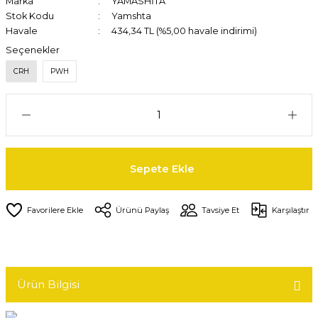
Marka
YAMASHİTA
Stok Kodu
Yamshta
Havale
434,34 TL (%5,00 havale indirimi)
Seçenekler
CRH
PWH
Sepete Ekle
Ürünü Paylaş
Tavsiye Et
Karşılaştır
Ürün Bilgisi