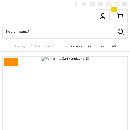
Anasayfa
Maket Suni Yemler
Yamashita Surf Yumizuno 40
YENİ