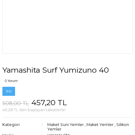
Yamashita Surf Yumizuno 40
0 Yorum
%10
457,20 TL
508,00 TL
49,28 TL den başlayan taksitlerle!
Kategori
Maket Suni Yemler
,
Maket Yemler
,
Silikon
Yemler