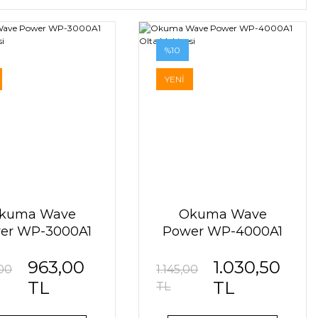
%10
YENİ
kuma Wave
Okuma Wave
er WP-3000A1
Power WP-4000A1
lta Makinesi
Olta Makinesi
963,00
1.030,50
,00
1.145,00
TL
TL
TL