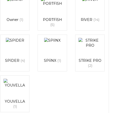
Owner
(1)
PORTFİSH
RİVER
(14)
(5)
SPİDER
(4)
SPİİNX
(1)
STRİKE PRO
(2)
YOUVELLA
(1)