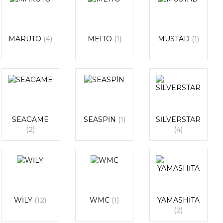
MARUTO
(4)
MEITO
(1)
MUSTAD
(1)
SEAGAME
SEASPİN
(1)
SİLVERSTAR
(2)
(4)
WİLY
(12)
WMC
(1)
YAMASHİTA
(2)