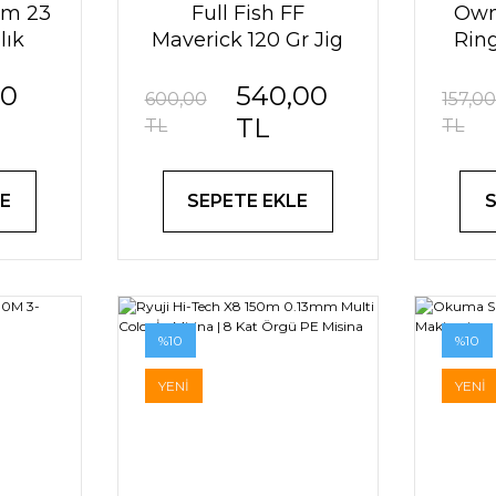
 Cm 23
Full Fish FF
Own
lık
Maverick 120 Gr Jig
Rin
Yemi | UV Kaplamalı
H
50
540,00
Dikey Metal Jig
600,00
157,0
TL
TL
TL
E
SEPETE EKLE
%10
%10
YENİ
YENİ