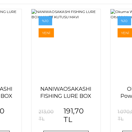
%10
%10
YENİ
YENİ
ASHI
NANIWAOSAKASHI
O
 BOX
FISHING LURE BOX
Pow
 KUTU
MAKET KUTUSU
O
70
191,70
MAVI
213,00
1.070
TL
TL
TL