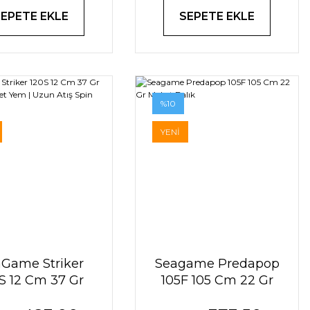
SEPETE EKLE
SEPETE EKLE
%10
YENİ
Game Striker
Seagame Predapop
S 12 Cm 37 Gr
105F 105 Cm 22 Gr
ing Maket Yem |
Maket Balık