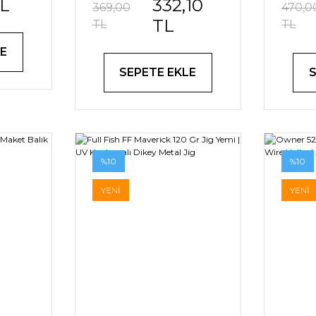
TL
332,10
ina
Lüfer Maket Yem
Uz
369,00
470,0
TL
TL
TL
E
SEPETE EKLE
%10
%10
YENİ
YENİ