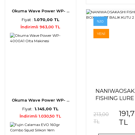
Okuma Wave Power WP- ...
Fiyat :
1.070,00 TL
%10
İndirimli 963,00 TL
YENİ
NANIWAOSAK
FISHING LURE
Okuma Wave Power WP- ...
MAKET BALIK
Fiyat :
1.145,00 TL
191,
2
213,00
İndirimli 1.030,50 TL
TL
TL