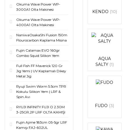
Okuma Wave Power WP-
3000A1 Olta Makinesi
KENDO
(10)
Okuma Wave Power WP-
4000A1 Olta Makinesi
NaniwaOsakaShi Fusion 150m
Flourocarbon Kaplama Misina
Fujin Calamax EVO 160gr
Combo Squid Silikon Yem
AQUA
SALTY
(1)
Full Fish FF Maverick 120 Gr
Jig Yemi | UV Kaplamalı Dikey
Metal Jig
Ryuji Swim Worm 5.5cm TPR
Kokulu Silikon Yem | LRF &
Spin Avı
FUDO
(3)
RYUJI INFINITY FUJI O 2.30M
3-25GR,2P LRF OLTA KAMIŞI
Fujin Ajime 183cm 05-5gr LRF
Kamışı FAJ-602UL