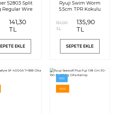
er 52803 Split
Ryuji Swim Worm
g Regular Wire
5.5cm TPR Kokulu
alka | Japon
Silikon Yem | LRF &
141,30
135,90
Kalitesi
Spin Avı
0
151,00
TL
TL
TL
SEPETE EKLE
SEPETE EKLE
%10
YENİ