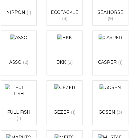
NİPPON
(1)
ECOTACKLE
SEAHORSE
(3)
(9)
ASSO
(2)
BKK
(2)
CASPER
(1)
FULL FİSH
GEZER
(1)
GOSEN
(3)
(1)