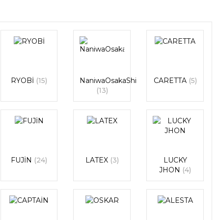
RYOBİ
(15)
NaniwaOsakaShi
CARETTA
(5)
(13)
FUJİN
(24)
LATEX
(3)
LUCKY
JHON
(4)