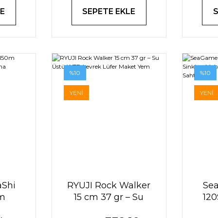
E
SEPETE EKLE
%10
%10
YENİ
YENİ
Shi
RYUJI Rock Walker
Sea
0m
15 cm 37 gr – Su
120
on
Üstü WTD Levrek
Sink