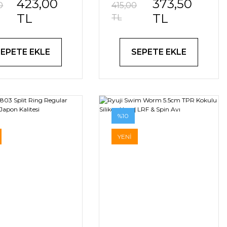
423,00
373,50
un Atış Spin
0
415,00
Sahte Balık
TL
TL
TL
SEPETE EKLE
SEPETE EKLE
%10
YENİ