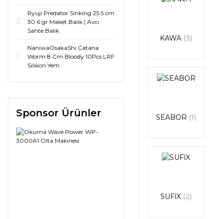
Ryuji Predator Sinking 25.5 cm
30.6 gr Maket Balık | Avcı
Sahte Balık
KAWA
(3)
NaniwaOsakaShi Catana
Worm 8 Cm Bloody 10Pcs LRF
Silikon Yem
Sponsor Ürünler
SEABOR
(1)
SUFİX
(2)