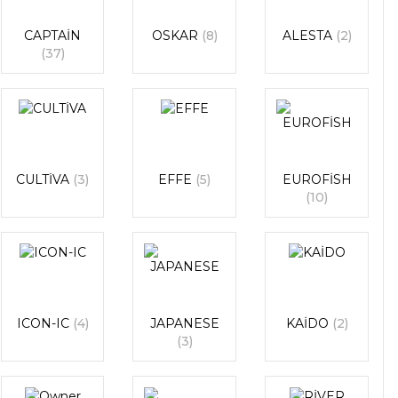
CAPTAİN
OSKAR
(8)
ALESTA
(2)
(37)
CULTİVA
(3)
EFFE
(5)
EUROFİSH
(10)
ICON-IC
(4)
JAPANESE
KAİDO
(2)
(3)