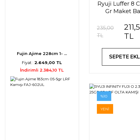
Ryuji Luffer 8
Gr Maket Ba
211,
235,00
TL
TL
Fujin Ajime 228cm 1- ...
SEPETE EKL
Fiyat :
2.649,00 TL
İndirimli 2.384,10 TL
%10
YENİ