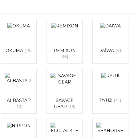
OKUMA
(19)
REMİXON
DAİWA
(41)
(15)
ALBASTAR
SAVAGE
RYUJİ
(41)
(12)
GEAR
(19)