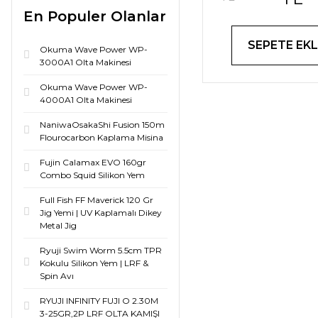
En Populer Olanlar
SEPETE EKL
Okuma Wave Power WP-
3000A1 Olta Makinesi
Okuma Wave Power WP-
4000A1 Olta Makinesi
NaniwaOsakaShi Fusion 150m
Flourocarbon Kaplama Misina
Fujin Calamax EVO 160gr
Combo Squid Silikon Yem
Full Fish FF Maverick 120 Gr
Jig Yemi | UV Kaplamalı Dikey
Metal Jig
Ryuji Swim Worm 5.5cm TPR
Kokulu Silikon Yem | LRF &
Spin Avı
RYUJI INFINITY FUJI O 2.30M
3-25GR,2P LRF OLTA KAMIŞI