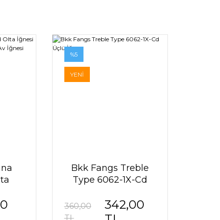
%5
YENİ
ina
Bkk Fangs Treble
ta
Type 6062-1X-Cd
n ve
Üçlü İğne
00
342,00
li Av
360,00
TL
TL