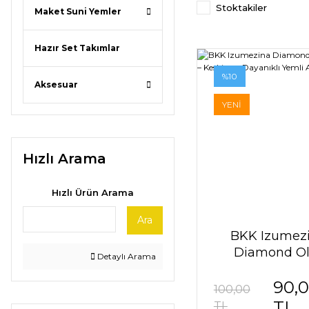
Stoktakiler
Maket Suni Yemler
Hazır Set Takımlar
%10
Aksesuar
YENİ
Hızlı Arama
Hızlı Ürün Arama
Ara
BKK Izumez
Diamond Ol
Detaylı Arama
İğnesi – Keski
90,
Dayanıklı Yem
100,00
İğnesi
TL
TL