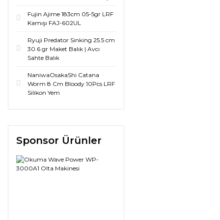
Fujin Ajime 183cm 05-5gr LRF
Kamışı FAJ-602UL
Ryuji Predator Sinking 25.5 cm
30.6 gr Maket Balık | Avcı
Sahte Balık
NaniwaOsakaShi Catana
Worm 8 Cm Bloody 10Pcs LRF
Silikon Yem
Sponsor Ürünler