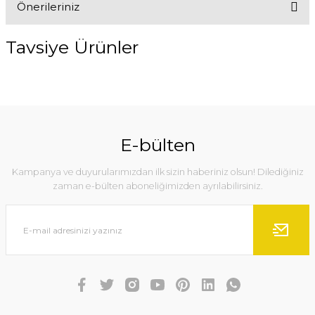
Önerileriniz
Yorum Yaz
Bu ürünün fiyat bilgisi, resim, ürün açıklamalarında ve diğer
Tavsiye Ürünler
konularda yetersiz gördüğünüz noktaları öneri formunu kullanarak
tarafımıza iletebilirsiniz.
Görüş ve önerileriniz için teşekkür ederiz.
%10
Ürün resmi kalitesiz, bozuk veya görüntülenemiyor.
Ürün açıklamasında eksik bilgiler bulunuyor.
E-bülten
Ürün bilgilerinde hatalar bulunuyor.
Kampanya ve duyurularımızdan ilk sizin haberiniz olsun! Dilediğiniz
Ürün fiyatı diğer sitelerden daha pahalı.
zaman e-bülten aboneliğimizden ayrılabilirsiniz.
Bu ürüne benzer farklı alternatifler olmalı.
Gönder