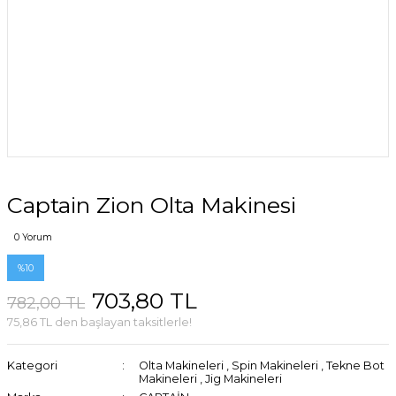
Captain Zion Olta Makinesi
0 Yorum
%10
703,80 TL
782,00 TL
75,86 TL den başlayan taksitlerle!
Kategori
Olta Makineleri
,
Spin Makineleri
,
Tekne Bot
Makineleri
,
Jig Makineleri