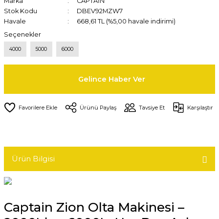
Marka
CAPTAİN
Stok Kodu
DBEV92MZW7
Havale
668,61 TL (%5,00 havale indirimi)
Seçenekler
4000
5000
6000
Gelince Haber Ver
Ürünü Paylaş
Tavsiye Et
Karşılaştır
Ürün Bilgisi
Captain Zion Olta Makinesi –