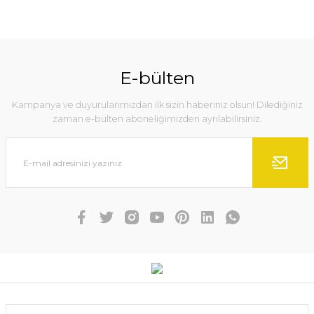
Görüş ve önerileriniz için teşekkür ederiz.
%10
Ürün resmi kalitesiz, bozuk veya görüntülenemiyor.
Ürün açıklamasında eksik bilgiler bulunuyor.
E-bülten
Ürün bilgilerinde hatalar bulunuyor.
Kampanya ve duyurularımızdan ilk sizin haberiniz olsun! Dilediğiniz
Ürün fiyatı diğer sitelerden daha pahalı.
zaman e-bülten aboneliğimizden ayrılabilirsiniz.
Bu ürüne benzer farklı alternatifler olmalı.
Gönder
Shimano Sienna 2000 FG SPİN LRF Olta Makinesi