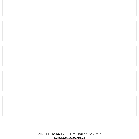
Kurumsal
2.920,00 TL
2.628,00 TL
Yardım
SEPETE EKLE
Alışveriş
%10
YENİ
Bilgi
Üyelik
2025 OLTASARAYI - Tüm Hakları Saklıdır.