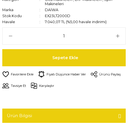
Makineleri
Marka
DAİWA
Stok Kodu
EX23LT2000D
Havale
7.040,07 TL (%5,00 havale indirimi)
Sepete Ekle
Fiyatı Düşünce Haber Ver
Ürünü Paylaş
Tavsiye Et
Karşılaştır
Ürün Bilgisi