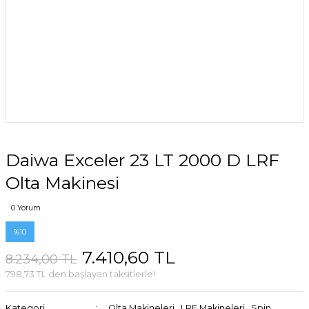
Daiwa Exceler 23 LT 2000 D LRF
Olta Makinesi
0 Yorum
%10
7.410,60 TL
8.234,00 TL
798,73 TL den başlayan taksitlerle!
Kategori
Olta Makineleri
,
LRF Makineleri
,
Spin