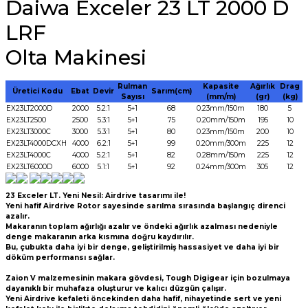
Daiwa Exceler 23 LT 2000 D
LRF
Olta Makinesi
Rulman
Kapasite
Ağırlık
Drag
Üretici Kodu
Ebat
Devir
Sarım(cm)
Sayısı
(mm/m)
(gr)
(kg)
EX23LT2000D
2000
5.2:1
5+1
68
0.23mm/150m
180
5
EX23LT2500
2500
5.3:1
5+1
75
0.20mm/150m
195
10
EX23LT3000C
3000
5.3:1
5+1
80
0.23mm/150m
200
10
EX23LT4000DCXH
4000
6.2:1
5+1
99
0.20mm/300m
225
12
EX23LT4000C
4000
5.2:1
5+1
82
0.28mm/150m
225
12
EX23LT6000D
6000
5.1:1
5+1
92
0.24mm/300m
305
12
23 Exceler LT. Yeni Nesil: Airdrive tasarımı ile!
Yeni hafif Airdrive Rotor sayesinde sarılma sırasında başlangıç direnci
azalır.
Makaranın toplam ağırlığı azalır ve öndeki ağırlık azalması nedeniyle
denge makaranın arka kısmına doğru kaydırılır.
Bu, çubukta daha iyi bir denge, geliştirilmiş hassasiyet ve daha iyi bir
döküm performansı sağlar.
Zaion V malzemesinin makara gövdesi, Tough Digigear için bozulmaya
dayanıklı bir muhafaza oluşturur ve kalıcı düzgün çalışır.
Yeni Airdrive kefaleti öncekinden daha hafif, nihayetinde sert ve yeni