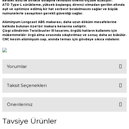
kefalet kolu ile birlikte dolaşma tehdidini önemli ölçüde azaltıyor.
ATD Type-L sürükleme, yüksek başlangıç direnci olmadan gerilim altında
eşit ve optimize edilmiş bir hat serbest bırakılmasını sağlar ve büyük
numunelerle savaşırken gerekli güvenliği sağlar.
Alüminyum Longcast ABS makarası, daha uzun döküm mesafelerine
katkıda bulunan özel bir makara kenarına sahiptir.
Çizgi silindirinin Twistbuster III tasarımı, örgülü hatların kullanımı için
mükemmeldir: örgü alma sırasında sıkıştırılmaz ve sonuç daha az bükülür.
CNC kesim alüminyum sap, anında temas için gövdeye sıkıca vidalanır.
Yorumlar
Taksit Seçenekleri
Bu ürüne ilk yorumu siz yapın!
Önerileriniz
Yorum Yaz
Bu ürünün fiyat bilgisi, resim, ürün açıklamalarında ve diğer
Tavsiye Ürünler
konularda yetersiz gördüğünüz noktaları öneri formunu kullanarak
tarafımıza iletebilirsiniz.