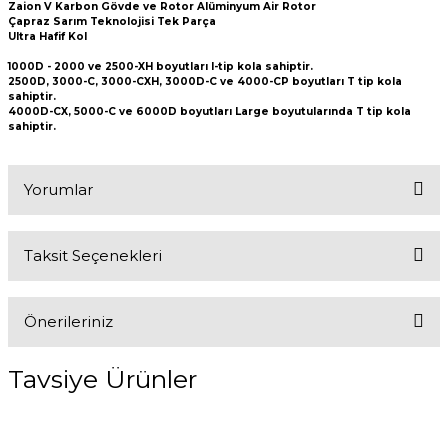
Zaion V Karbon Gövde ve Rotor Alüminyum Air Rotor
Çapraz Sarım Teknolojisi Tek Parça
Ultra Hafif Kol
1000D - 2000 ve 2500-XH boyutları I-tip kola sahiptir.
2500D, 3000-C, 3000-CXH, 3000D-C ve 4000-CP boyutları T tip kola
sahiptir.
4000D-CX, 5000-C ve 6000D boyutları Large boyutularında T tip kola
sahiptir.
Yorumlar
Taksit Seçenekleri
Bu ürüne ilk yorumu siz yapın!
Önerileriniz
Yorum Yaz
Bu ürünün fiyat bilgisi, resim, ürün açıklamalarında ve diğer
Tavsiye Ürünler
konularda yetersiz gördüğünüz noktaları öneri formunu kullanarak
tarafımıza iletebilirsiniz.
Görüş ve önerileriniz için teşekkür ederiz.