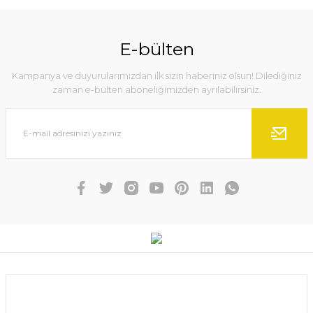
%10
Ürün resmi kalitesiz, bozuk veya görüntülenemiyor.
Ürün açıklamasında eksik bilgiler bulunuyor.
E-bülten
Ürün bilgilerinde hatalar bulunuyor.
Kampanya ve duyurularımızdan ilk sizin haberiniz olsun! Dilediğiniz
Ürün fiyatı diğer sitelerden daha pahalı.
zaman e-bülten aboneliğimizden ayrılabilirsiniz.
Bu ürüne benzer farklı alternatifler olmalı.
Gönder
Shimano Sienna 2000 FG SPİN LRF Olta Makinesi
Kurumsal