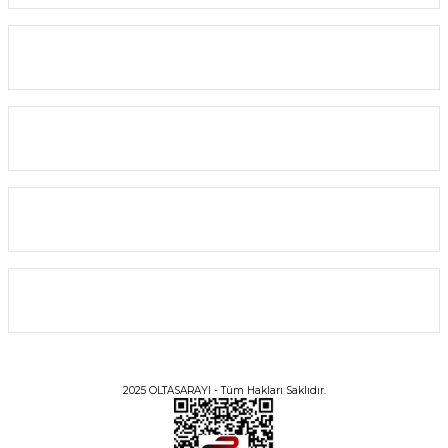
2.920,00 TL
2.628,00 TL
Yardım
SEPETE EKLE
Alışveriş
%10
YENİ
Bilgi
Üyelik
2025 OLTASARAYI - Tüm Hakları Saklıdır.