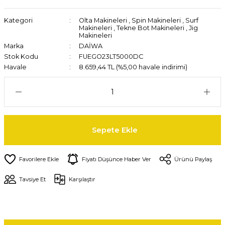
Kategori
Olta Makineleri
,
Spin Makineleri
,
Surf
Makineleri
,
Tekne Bot Makineleri
,
Jig
Makineleri
Marka
DAİWA
Stok Kodu
FUEGO23LT5000DC
Havale
8.659,44 TL (%5,00 havale indirimi)
Sepete Ekle
Fiyatı Düşünce Haber Ver
Ürünü Paylaş
Tavsiye Et
Karşılaştır