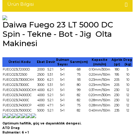
Ürün Bilgisi
Daiwa Fuego 23 LT 5000 DC
Spin - Tekne - Bot - Jig Olta
Makinesi
Rulman
Kapasite
Ağırlık
Drag
Üretici Kodu
Ebat
Devir
Sarım(cm)
Sayısı
(mm/m)
(gr)
(kg)
FUEGO23LT2000D
2000
5.2:1
5+1
68
0.10mm/300m
180
5
FUEGO23LT2500
2500
5.3:1
5+1
75
0.20mm/150m
195
10
FUEGO23LT3000CXH
3000
6.2:1
5+1
93
0.23mm/150m
205
10
FUEGO23LT3000C
3000
5.3:1
5+1
80
0.23mm/150m
205
10
FUEGO23LT4000DCXH
4000
6.2:1
5+1
99
0.37mm/150m
230
12
FUEGO23LT4000DC
4000
5.2:1
5+1
82
0.20mm/300m
230
12
FUEGO23LT4000C
4000
5.2:1
5+1
82
0.28mm/150m
230
12
FUEGO23LT4000CP
4000
4.7:1
5+1
75
0.28mm/150m
230
12
FUEGO23LT5000DC
5000
5.2:1
5+1
82
0.40mm/150m
235
12
Optimum hafiflik, güç ve dayanıklılık dengesi.
ATD Drag
Rulmanlar: 6 + 1