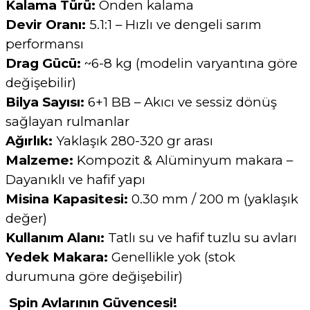
Kalama Türü:
Önden kalama
Devir Oranı:
5.1:1 – Hızlı ve dengeli sarım
performansı
Drag Gücü:
~6-8 kg (modelin varyantına göre
değişebilir)
Bilya Sayısı:
6+1 BB – Akıcı ve sessiz dönüş
sağlayan rulmanlar
Ağırlık:
Yaklaşık 280-320 gr arası
Malzeme:
Kompozit & Alüminyum makara –
Dayanıklı ve hafif yapı
Misina Kapasitesi:
0.30 mm / 200 m (yaklaşık
değer)
Kullanım Alanı:
Tatlı su ve hafif tuzlu su avları
Yedek Makara:
Genellikle yok (stok
durumuna göre değişebilir)
Spin Avlarının Güvencesi!