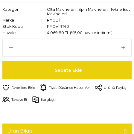
Kategori
Olta Makineleri
,
Spin Makineleri
,
Tekne Bot
Makineleri
Marka
RYOBİ
Stok Kodu
RYOVİRT40
Havale
4.069,80 TL (%5,00 havale indirimi)
Sepete Ekle
Fiyatı Düşünce Haber Ver
Ürünü Paylaş
Tavsiye Et
Karşılaştır
Ürün Bilgisi