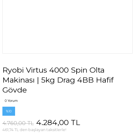
Ryobi Virtus 4000 Spin Olta
Makinası | 5kg Drag 4BB Hafif
Gövde
0 Yorum
%10
4.284,00 TL
4.760,00 TL
461,74 TL den başlayan taksitlerle!